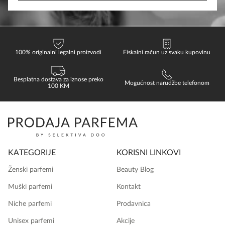
100% originalni legalni proizvodi
Fiskalni račun uz svaku kupovinu
Besplatna dostava za iznose preko
Mogućnost narudžbe telefonom
100 KM
KATEGORIJE
KORISNI LINKOVI
Ženski parfemi
Beauty Blog
Muški parfemi
Kontakt
Niche parfemi
Prodavnica
Unisex parfemi
Akcije