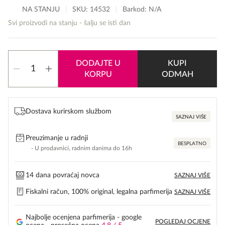
NA STANJU
SKU:
14532
Barkod: N/A
Svi proizvodi na stanju - šalju se isti dan
Bourjois
DODAJTE U
KUPI
Healthy
KORPU
ODMAH
Mix
Clean
količina
Dostava kurirskom službom
SAZNAJ VIŠE
Preuzimanje u radnji
BESPLATNO
- U prodavnici, radnim danima do 16h
14 dana povraćaj novca
SAZNAJ VIŠE
Fiskalni račun, 100% original, legalna parfimerija
SAZNAJ VIŠE
Najbolje ocenjena parfimerija - google
POGLEDAJ OCJENE