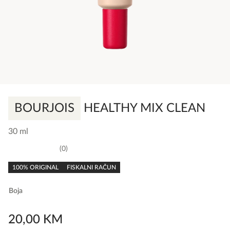
BOURJOIS
HEALTHY MIX CLEAN
30 ml
0
0,0
rating
100% ORIGINAL
FISKALNI RAČUN
Boja
20,00
KM