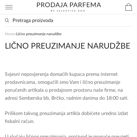
Home
»
Lično preuzimanje narudžbe
LIČNO PREUZIMANJE NARUDŽBE
Svjesni nepovjerenja domaćih kupaca prema internet
prodavnicama, omogućili smo Vam i lično preuzimanje
poručenih artikala u prodajnom prostoru naše firme, na
adresi Semberska bb, Brčko, radnim danima do 18:00 sati.
Prilikom takvog preuzimanja artikla dobićete uredno izdat
fiskalni račun.
U slučaju ličnog preuzimanja, proizvod je moguće preuzeti