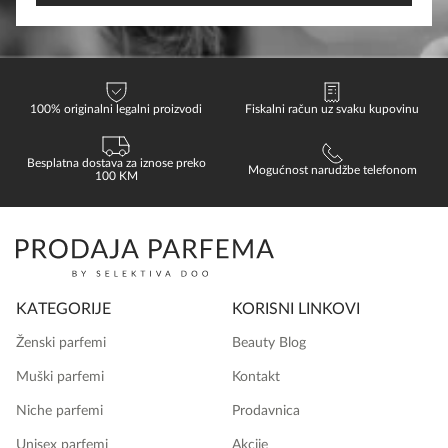
100% originalni legalni proizvodi
Fiskalni račun uz svaku kupovinu
Besplatna dostava za iznose preko
Mogućnost narudžbe telefonom
100 KM
KATEGORIJE
KORISNI LINKOVI
Ženski parfemi
Beauty Blog
Muški parfemi
Kontakt
Niche parfemi
Prodavnica
Unisex parfemi
Akcije