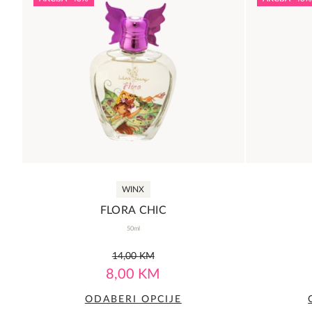
WINX
FLORA CHIC
50ml
0,0
14,00
KM
rating
8,00
KM
ODABERI OPCIJE