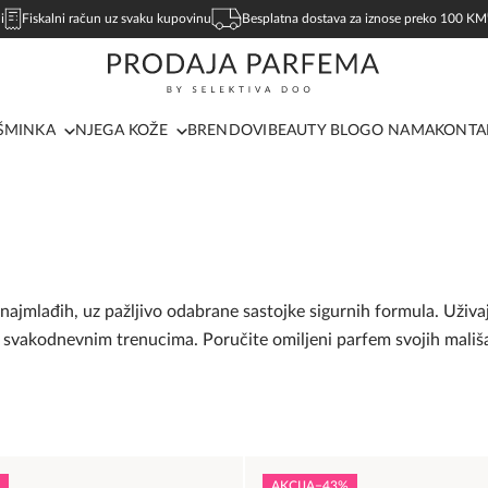
i
Fiskalni račun uz svaku kupovinu
Besplatna dostava za iznose preko 100 KM
ŠMINKA
NJEGA KOŽE
BRENDOVI
BEAUTY BLOG
O NAMA
KONTA
 najmlađih, uz pažljivo odabrane sastojke sigurnih formula. Uživa
st svakodnevnim trenucima. Poručite omiljeni parfem svojih mali
AKCIJA
−43%