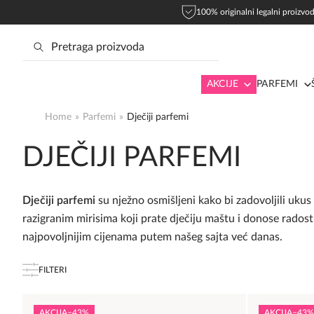
100% originalni legalni proizvod
AKCIJE
PARFEMI
Home
»
Parfemi
»
Dječiji parfemi
DJEČIJI PARFEMI
Dječiji parfemi
su nježno osmišljeni kako bi zadovoljili ukus
razigranim mirisima koji prate dječiju maštu i donose rado
najpovoljnijim cijenama putem našeg sajta već danas.
FILTERI
AKCIJA
−43%
AKCIJA
−43%