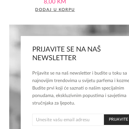
price
price
8,00
KM
was:
is:
DODAJ U KORPU
14,00 KM.
8,00 KM.
PRIJAVITE SE NA NAŠ
NEWSLETTER
Prijavite se na naš newsletter i budite u toku sa
najnovijim trendovima u svijetu parfema i kozme
Budite prvi koji će saznati o našim specijalnim
ponudama, ekskluzivnim popustima i savjetima
stručnjaka za ljepotu.
*
PRIJAVITE
EMAIL