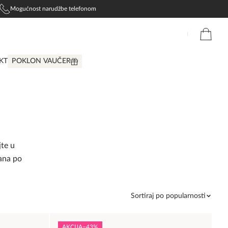
Mogućnost narudžbe telefonom
KT
POKLON VAUČER
jte u
šana po
Sortiraj po popularnosti
AKCIJA
−43%