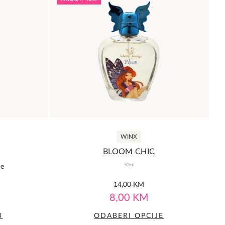
WINX
BLOOM CHIC
50ml
ne
0,0
14,00
KM
rating
8,00
KM
U
ODABERI OPCIJE