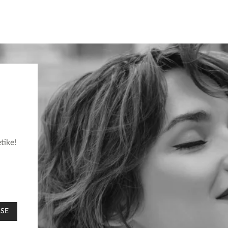
tike!
 SE