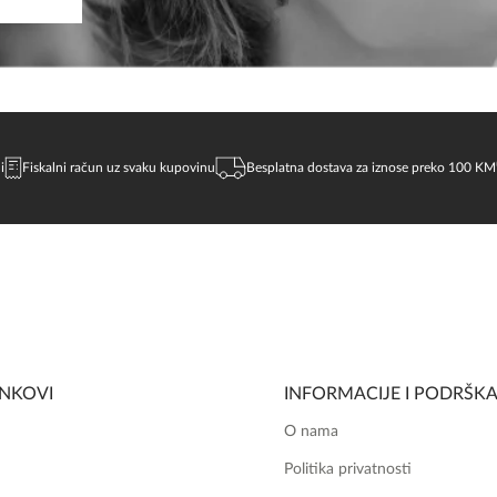
i
Fiskalni račun uz svaku kupovinu
Besplatna dostava za iznose preko 100 KM
INKOVI
INFORMACIJE I PODRŠK
O nama
Politika privatnosti