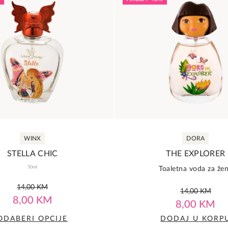
WINX
DORA
STELLA CHIC
THE EXPLORER
50ml
Toaletna voda za že
0,0
0,0
14,00
KM
Original
Current
14,00
KM
rating
rating
8,00
KM
price
price
8,00
KM
was:
is:
ODABERI OPCIJE
DODAJ U KORP
14,00 KM.
8,00 KM.