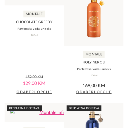
multiple
multiple
variants.
variants.
MONTALE
The
The
CHOCOLATE GREEDY
options
options
Parfemska voda uniseks
may
may
100ml
be
be
chosen
chosen
MONTALE
on
on
the
the
HOLY NEROLI
product
Parfemska voda uniseks
product
0,0
100ml
152,00
page
KM
page
rating
0,0
129,00
KM
169,00
KM
rating
ODABERI OPCIJE
ODABERI OPCIJE
This
This
product
product
BESPLATNA DOSTAVA
BESPLATNA DOSTAVA
has
has
multiple
multiple
variants.
variants.