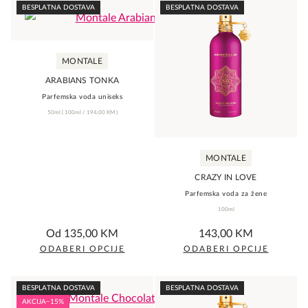
BESPLATNA DOSTAVA
BESPLATNA DOSTAVA
MONTALE
ARABIANS TONKA
Parfemska voda uniseks
50ml
(
100ml /
194,00
KM
)
MONTALE
CRAZY IN LOVE
Parfemska voda za žene
100ml
0,0
0,0
Od
135,00
KM
143,00
KM
rating
rating
ODABERI OPCIJE
ODABERI OPCIJE
This
This
product
product
BESPLATNA DOSTAVA
BESPLATNA DOSTAVA
has
has
AKCIJA
−15%