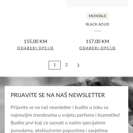
be
be
chosen
chosen
MONTALE
on
on
the
the
BLACK AOUD
product
100ml
product
0,0
0,0
page
page
155,00
KM
157,00
KM
rating
rating
ODABERI OPCIJE
ODABERI OPCIJE
This
This
product
product
1
2
has
has
multiple
multiple
variants.
variants.
The
The
PRIJAVITE SE NA NAŠ NEWSLETTER
options
options
Prijavite se na naš newsletter i budite u toku sa
may
may
najnovijim trendovima u svijetu parfema i kozmetike!
be
be
Budite prvi koji će saznati o našim specijalnim
chosen
chosen
ponudama, ekskluzivnim popustima i savjetima
on
on