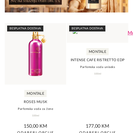
be
be
chosen
chosen
on
on
the
the
BESPLATNA DOSTAVA
BESPLATNA DOSTAVA
product
product
page
page
MONTALE
INTENSE CAFE RISTRETTO EDP
Parfemska voda uniseks
100ml
MONTALE
ROSES MUSK
Parfemska voda za žene
100ml
0,0
0,0
150,00
KM
177,00
KM
rating
rating
ODABERI OPCIJE
ODABERI OPCIJE