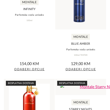
MONTALE
The
The
INFINITY
options
options
Parfemska voda uniseks
may
may
100ml
be
be
chosen
chosen
MONTALE
on
on
the
the
BLUE AMBER
product
Parfemska voda uniseks
product
100ml TESTER
page
page
0,0
5,0
154,00
KM
129,00
KM
rating
rating
ODABERI OPCIJE
ODABERI OPCIJE
This
This
product
product
BESPLATNA DOSTAVA
BESPLATNA DOSTAVA
has
has
multiple
multiple
variants.
variants.
MONTALE
The
The
STARRY NIGHTS