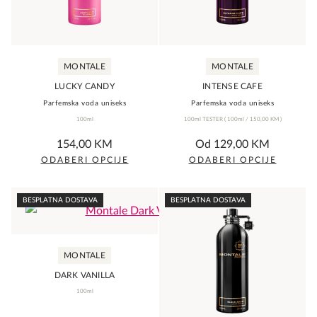
may
may
be
be
chosen
chosen
MONTALE
MONTALE
on
on
the
the
LUCKY CANDY
INTENSE CAFE
Parfemska voda uniseks
product
Parfemska voda uniseks
product
100ml
100ml TESTER
(
100ml /
150,00
KM
)
page
page
0,0
0,0
154,00
KM
Od
129,00
KM
rating
rating
ODABERI OPCIJE
ODABERI OPCIJE
This
This
product
product
BESPLATNA DOSTAVA
BESPLATNA DOSTAVA
has
has
multiple
multiple
variants.
variants.
MONTALE
The
The
DARK VANILLA
options
options
100ml
may
may