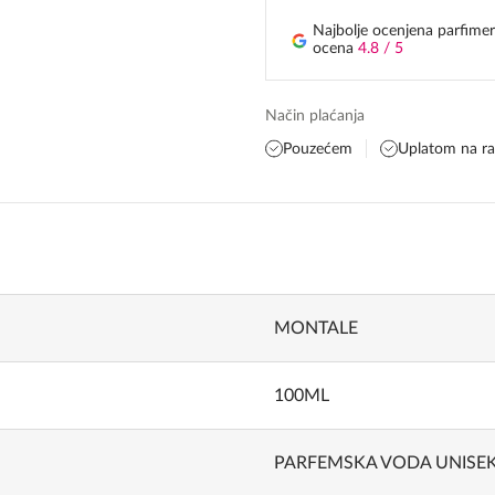
Najbolje ocenjena parfimer
ocena
4.8 / 5
Način plaćanja
Pouzećem
Uplatom na r
MONTALE
100ML
PARFEMSKA VODA UNISE