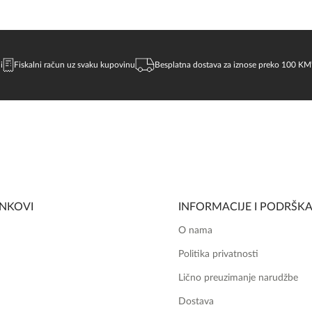
i
Fiskalni račun uz svaku kupovinu
Besplatna dostava za iznose preko 100 KM
INKOVI
INFORMACIJE I PODRŠK
O nama
Politika privatnosti
Lično preuzimanje narudžbe
Dostava