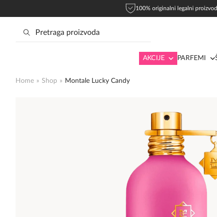
100% originalni legalni proizvod
AKCIJE
PARFEMI
Home
»
Shop
»
Montale Lucky Candy