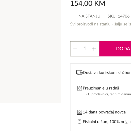
154,00
KM
NA STANJU
SKU:
14706
Svi proizvodi na stanju - šalju se i
Montale
DODAJ
Lucky
Candy
količina
Dostava kurirskom službo
Preuzimanje u radnji
- U prodavnici, radnim dani
14 dana povraćaj novca
Fiskalni račun, 100% origina