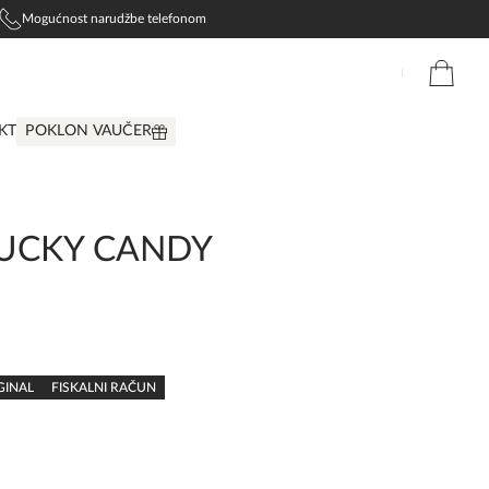
Mogućnost narudžbe telefonom
KT
POKLON VAUČER
UCKY CANDY
GINAL
FISKALNI RAČUN