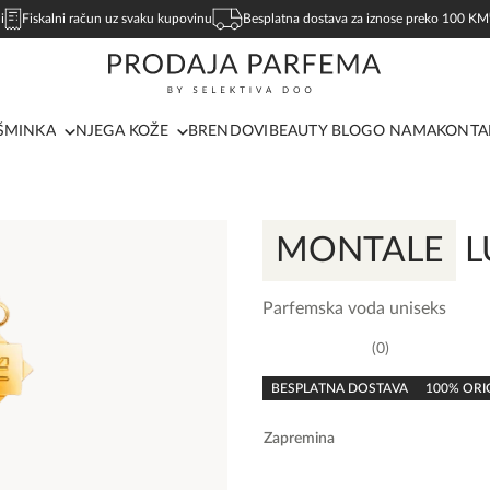
i
Fiskalni račun uz svaku kupovinu
Besplatna dostava za iznose preko 100 KM
ŠMINKA
NJEGA KOŽE
BRENDOVI
BEAUTY BLOG
O NAMA
KONTA
MONTALE
L
Parfemska voda uniseks
0
0,0
rating
BESPLATNA DOSTAVA
100% ORI
Zapremina