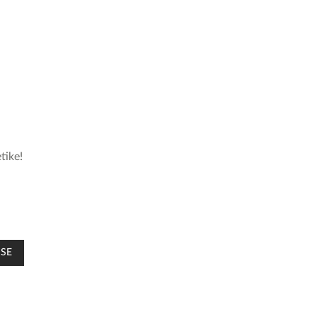
tike!
 SE