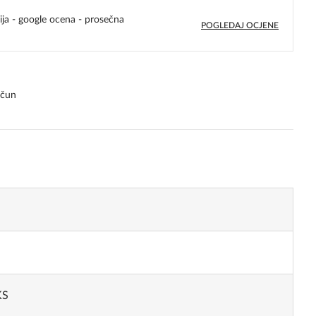
ija - google ocena - prosečna
POGLEDAJ OCJENE
4,8
rating
ačun
KS