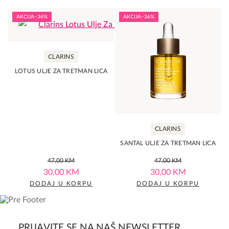
AKCIJA
−36%
AKCIJA
−36%
CLARINS
LOTUS ULJE ZA TRETMAN LICA
CLARINS
SANTAL ULJE ZA TRETMAN LICA
0,0
0,0
Original
Current
Original
Current
47,00
KM
47,00
KM
price
price
price
price
rating
rating
30,00
KM
30,00
KM
was:
is:
was:
is:
DODAJ U KORPU
DODAJ U KORPU
47,00 KM.
30,00 KM.
47,00 KM.
30,00 KM.
PRIJAVITE SE NA NAŠ NEWSLETTER