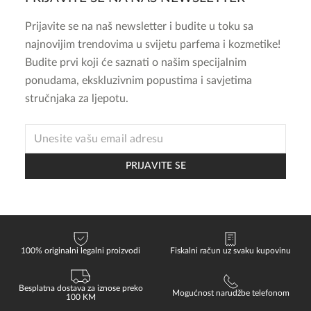
Prijavite se na naš newsletter i budite u toku sa
najnovijim trendovima u svijetu parfema i kozmetike!
Budite prvi koji će saznati o našim specijalnim
ponudama, ekskluzivnim popustima i savjetima
stručnjaka za ljepotu.
EMAIL
* *
PRIJAVITE SE
100% originalni legalni proizvodi
Fiskalni račun uz svaku kupovinu
Besplatna dostava za iznose preko
Mogućnost narudžbe telefonom
100 KM