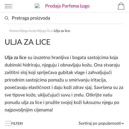
Home
»
Njega kože
»
Njega lica
»
Ulja za lice
ULJA ZA LICE
Ulja za lice
su izuzetno hranljiva i bogata sastojcima koja
dubinski hidriraju, njeguju i obnavljaju kožu. Ona stvaraju
zaštitni sloj koji spriječava gubitak vlage i zahvaljujući
prirodnim sastojcima pomažu u smirivanju iritacija,
povećavaju elastičnost i daju koži zdrav sjaj. Savršena su za
sve tipove kože, uključujući suvu i zrelu. Otkrijte našu
ponudu ulja za lice i pružite svojoj koži luksuznu njegu po
najpovoljnijim cijenama!
Sortiraj po popularnosti
FILTERI