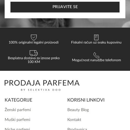
EMAIL
PRIJAVITE SE
100% originalni legalni proizvodi
Fiskalni račun uz svaku kupovinu
Besplatna dostava za iznose preko
Mogućnost narudžbe telefonom
100 KM
KATEGORIJE
KORISNI LINKOVI
Ženski parfemi
Beauty Blog
Muški parfemi
Kontakt
Niche parfemi
Prodavnica