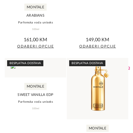
MONTALE
ARABIANS
Parfemska voda uniseks
100ml
0,0
0,0
161,00
KM
149,00
KM
rating
rating
ODABERI OPCIJE
ODABERI OPCIJE
This
This
product
product
BESPLATNA DOSTAVA
BESPLATNA DOSTAVA
has
has
multiple
multiple
variants.
variants.
MONTALE
The
The
SWEET VANILLA EDP
options
options
Parfemska voda uniseks
may
may
100ml
be
be
chosen
chosen
MONTALE
on
on