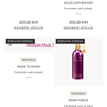
the
the
AOUD LEATHER EDP
product
Parfemska voda uniseks
product
100ml
page
page
0,0
0,0
205,00
KM
205,00
KM
rating
rating
ODABERI OPCIJE
ODABERI OPCIJE
This
This
product
product
BESPLATNA DOSTAVA
BESPLATNA DOSTAVA
has
has
multiple
multiple
variants.
variants.
MONTALE
The
The
MUSK TO MUSK
options
options
Parfemska voda uniseks
may
may
100ml
be
be
chosen
chosen
MONTALE
on
on
the
the
DARK PURPLE
product
Parfemska voda za žene
product