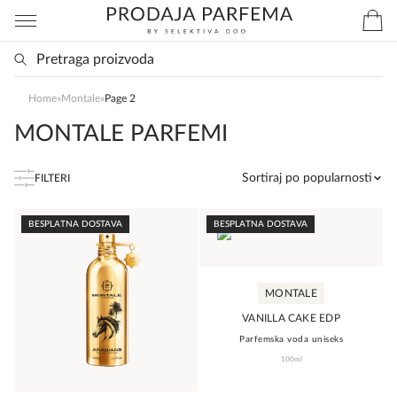
Home
»
Montale
»
Page 2
MONTALE PARFEMI
Sortiraj po popularnosti
FILTERI
BESPLATNA DOSTAVA
BESPLATNA DOSTAVA
MONTALE
VANILLA CAKE EDP
Parfemska voda uniseks
100ml