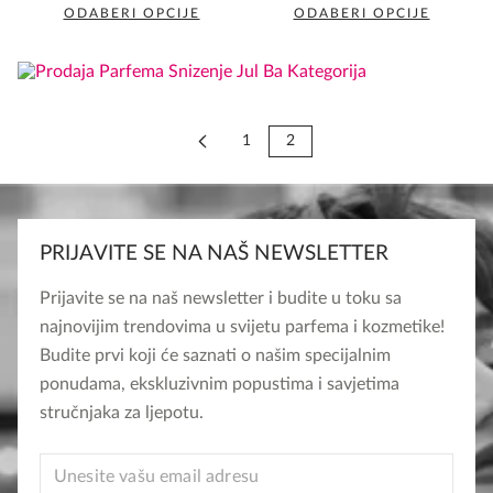
rating
ODABERI OPCIJE
ODABERI OPCIJE
This
This
product
product
has
has
multiple
multiple
1
2
variants.
variants.
The
The
options
options
may
may
PRIJAVITE SE NA NAŠ NEWSLETTER
be
be
chosen
chosen
Prijavite se na naš newsletter i budite u toku sa
on
on
najnovijim trendovima u svijetu parfema i kozmetike!
the
the
Budite prvi koji će saznati o našim specijalnim
product
product
ponudama, ekskluzivnim popustima i savjetima
page
page
stručnjaka za ljepotu.
EMAIL
*