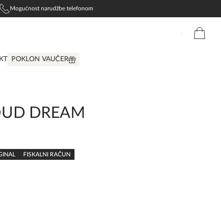
Mogućnost narudžbe telefonom
KT
POKLON VAUČER
UD DREAM
GINAL
FISKALNI RAČUN