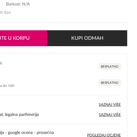
Barkod: N/A
sti dan
TE U KORPU
KUPI ODMAH
m
BESPLATNO
BESPLATNO
ma do 16h
SAZNAJ VIŠE
l, legalna parfimerija
SAZNAJ VIŠE
ija - google ocena - prosečna
POGLEDAJ OCJENE