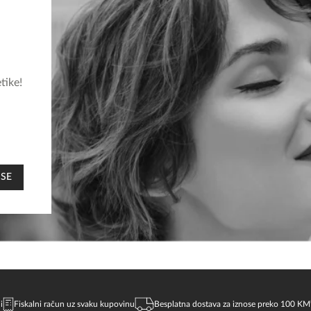
tike!
 SE
i
Fiskalni račun uz svaku kupovinu
Besplatna dostava za iznose preko 100 KM