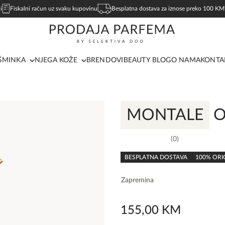
i
Fiskalni račun uz svaku kupovinu
Besplatna dostava za iznose preko 100 KM
ŠMINKA
NJEGA KOŽE
BRENDOVI
BEAUTY BLOG
O NAMA
KONTA
MONTALE
O
0
0,0
rating
BESPLATNA DOSTAVA
100% ORI
Zapremina
155,00
KM