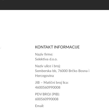
A
KONTAKT INFORMACIJE
Naziv firme:
Selektiva d.o.o.
Naziv ulice i broj:
Semberska bb, 76000 Brčko Bosna i
Hercegovina
JIB – Matični broj lica:
4600560990008
PDV BROJ (PIB):
600560990008
Email: