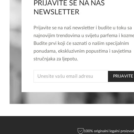
PRIJAVITE SE NA NAŠ
NEWSLETTER
Prijavite se na naš newsletter i budite u toku sa
najnovijim trendovima u svijetu parfema i kozme
Budite prvi koji će saznati o našim specijalnim
ponudama, ekskluzivnim popustima i savjetima
stručnjaka za ljepotu.
*
PRIJAVITE
EMAIL
EMAIL
100% originalni legalni proizvod