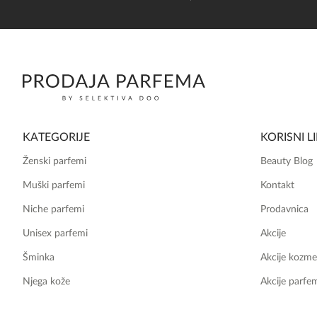
KATEGORIJE
KORISNI L
Ženski parfemi
Beauty Blog
Muški parfemi
Kontakt
Niche parfemi
Prodavnica
Unisex parfemi
Akcije
Šminka
Akcije kozme
Njega kože
Akcije parfe