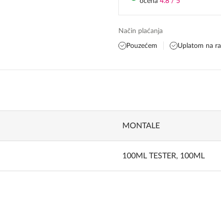
ocena
4.8 / 5
Način plaćanja
Pouzećem
Uplatom na r
MONTALE
100ML TESTER, 100ML