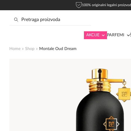
100% originalni legalni proizvod
AKCIJE
PARFEMI
Home
»
Shop
»
Montale Oud Dream