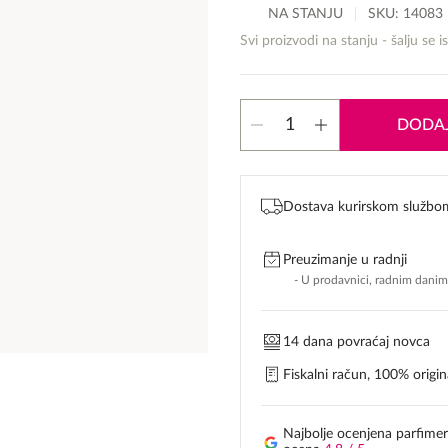
NA STANJU
SKU:
14083
Svi proizvodi na stanju - šalju se i
Montale
DODAJ
Oud
Dream
količina
Dostava kurirskom službo
Preuzimanje u radnji
- U prodavnici, radnim dani
14 dana povraćaj novca
Fiskalni račun, 100% origina
Najbolje ocenjena parfimer