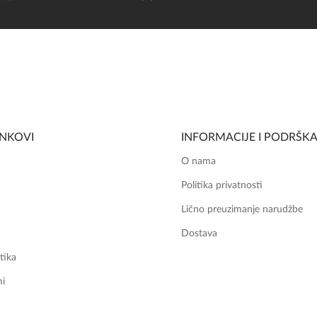
INKOVI
INFORMACIJE I PODRŠK
O nama
Politika privatnosti
Lično preuzimanje narudžbe
Dostava
tika
mi