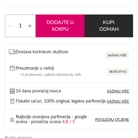
Max
DODAJTE U
KUPI
Factor
KORPU
ODMAH
Face
Finity
količina
Dostava kurirskom službom
SAZNAJ VIŠE
Preuzimanje u radnji
BESPLATNO
- U prodavnici, radnim danima do 16h
14 dana povraćaj novca
SAZNAJ VIŠE
Fiskalni račun, 100% original, legalna parfimerija
SAZNAJ VIŠE
Najbolje ocenjena parfimerija - google
POGLEDAJ OCJENE
ocena - prosečna ocena
4.8 / 5