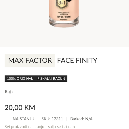
MAX FACTOR
FACE FINITY
0,0
rating
100% ORIGINAL
FISKALNI RAČUN
Boja
20,00
KM
NA STANJU
SKU:
12311
Barkod: N/A
Svi proizvodi na stanju - šalju se isti dan