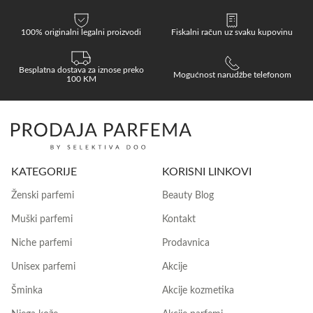
100% originalni legalni proizvodi
Fiskalni račun uz svaku kupovinu
Besplatna dostava za iznose preko
Mogućnost narudžbe telefonom
100 KM
KATEGORIJE
KORISNI LINKOVI
Ženski parfemi
Beauty Blog
Muški parfemi
Kontakt
Niche parfemi
Prodavnica
Unisex parfemi
Akcije
Šminka
Akcije kozmetika