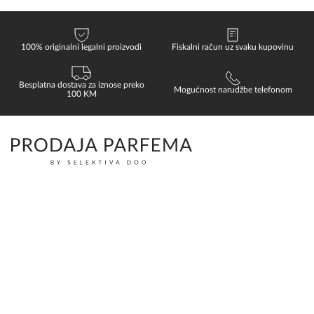
100% originalni legalni proizvodi
Fiskalni račun uz svaku kupovinu
Besplatna dostava za iznose preko
Mogućnost narudžbe telefonom
100 KM
KATEGORIJE
KORISNI LINKOVI
Ženski parfemi
Beauty Blog
Muški parfemi
Kontakt
Niche parfemi
Prodavnica
Unisex parfemi
Akcije
Šminka
Akcije kozmetika