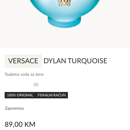
VERSACE
DYLAN TURQUOISE
Toaletna voda za žene
1
5,0
rating
100% ORIGINAL
FISKALNI RAČUN
Zapremina
89,00
KM