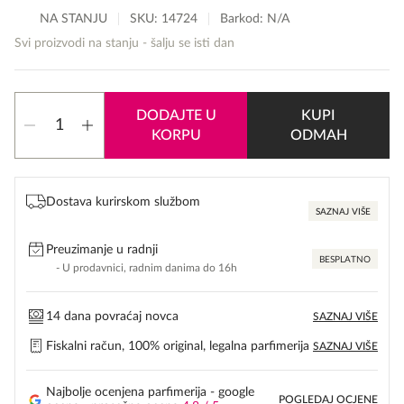
NA STANJU
SKU:
14724
Barkod: N/A
Svi proizvodi na stanju - šalju se isti dan
Versace
DODAJTE U
KUPI
Dylan
KORPU
ODMAH
Turquoise
količina
Dostava kurirskom službom
SAZNAJ VIŠE
Preuzimanje u radnji
BESPLATNO
- U prodavnici, radnim danima do 16h
14 dana povraćaj novca
SAZNAJ VIŠE
Fiskalni račun, 100% original, legalna parfimerija
SAZNAJ VIŠE
Najbolje ocenjena parfimerija - google
POGLEDAJ OCJENE