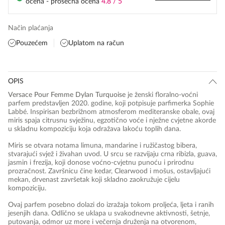
ocena - prosečna ocena
4.8 / 5
Način plaćanja
Pouzećem
Uplatom na račun
OPIS
Versace Pour Femme Dylan Turquoise
je ženski floralno-voćni
parfem predstavljen 2020. godine, koji potpisuje parfimerka Sophie
Labbé. Inspirisan bezbrižnom atmosferom mediteranske obale, ovaj
miris spaja citrusnu svježinu, egzotično voće i nježne cvjetne akorde
u skladnu kompoziciju koja odražava lakoću toplih dana.
Miris se otvara notama limuna, mandarine i ružičastog bibera,
stvarajući svjež i živahan uvod. U srcu se razvijaju crna ribizla, guava,
jasmin i frezija, koji donose voćno-cvjetnu punoću i prirodnu
prozračnost. Završnicu čine kedar, Clearwood i mošus, ostavljajući
mekan, drvenast završetak koji skladno zaokružuje cijelu
kompoziciju.
Ovaj parfem posebno dolazi do izražaja tokom proljeća, ljeta i ranih
jesenjih dana. Odlično se uklapa u svakodnevne aktivnosti, šetnje,
putovanja, odmor uz more i večernja druženja na otvorenom,