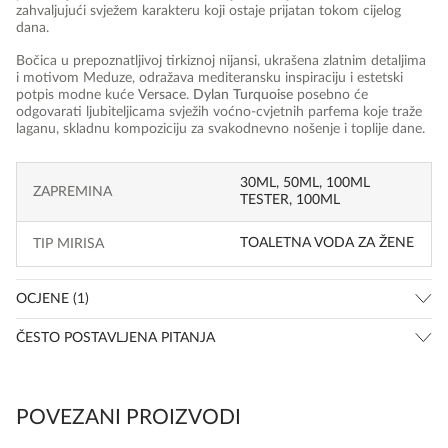
zahvaljujući svježem karakteru koji ostaje prijatan tokom cijelog
dana.
Bočica u prepoznatljivoj tirkiznoj nijansi, ukrašena zlatnim detaljima
i motivom Meduze, odražava mediteransku inspiraciju i estetski
potpis modne kuće
Versace
.
Dylan Turquoise
posebno će
odgovarati ljubiteljicama svježih voćno-cvjetnih parfema koje traže
laganu, skladnu kompoziciju za svakodnevno nošenje i toplije dane.
30ML, 50ML, 100ML
ZAPREMINA
TESTER, 100ML
TOALETNA VODA ZA ŽENE
TIP MIRISA
OCJENE (1)
ČESTO POSTAVLJENA PITANJA
POVEZANI PROIZVODI