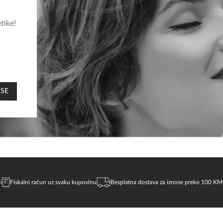
tike!
 SE
i
Fiskalni račun uz svaku kupovinu
Besplatna dostava za iznose preko 100 KM