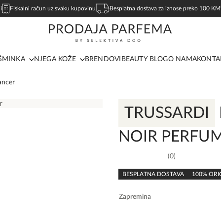
i
Fiskalni račun uz svaku kupovinu
Besplatna dostava za iznose preko 100 KM
ŠMINKA
NJEGA KOŽE
BRENDOVI
BEAUTY BLOG
O NAMA
KONTA
ancer
TRUSSARDI
NOIR PERFU
0
0,0
rating
BESPLATNA DOSTAVA
100% ORI
Zapremina