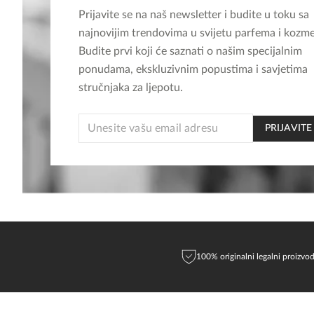
Prijavite se na naš newsletter i budite u toku sa
najnovijim trendovima u svijetu parfema i kozme
Budite prvi koji će saznati o našim specijalnim
ponudama, ekskluzivnim popustima i savjetima
stručnjaka za ljepotu.
EMAIL
PRIJAVITE
*
EMAIL
100% originalni legalni proizvod