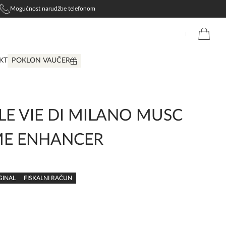
Mogućnost narudžbe telefonom
KT
POKLON VAUČER
LE VIE DI MILANO MUSC
ME ENHANCER
GINAL
FISKALNI RAČUN