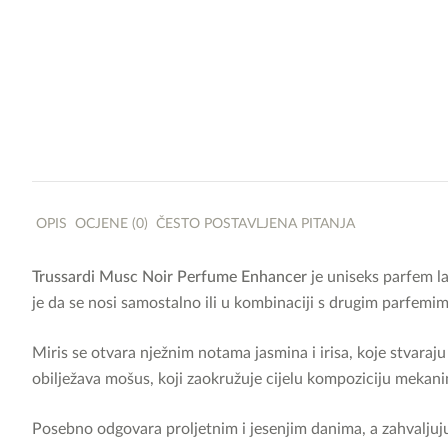
OPIS
OCJENE (0)
ČESTO POSTAVLJENA PITANJA
Trussardi Musc Noir Perfume Enhancer
je uniseks parfem la
je da se nosi samostalno ili u kombinaciji s drugim parfemi
Miris se otvara nježnim notama jasmina i irisa, koje stvaraju
obilježava mošus, koji zaokružuje cijelu kompoziciju mekani
Posebno odgovara proljetnim i jesenjim danima, a zahvaljuj