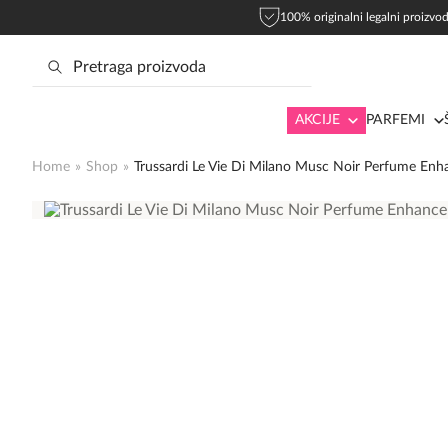
100% originalni legalni proizvod
AKCIJE
PARFEMI
Home
»
Shop
»
Trussardi Le Vie Di Milano Musc Noir Perfume Enh