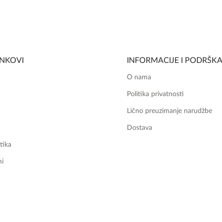
INKOVI
INFORMACIJE I PODRŠK
O nama
Politika privatnosti
Lično preuzimanje narudžbe
Dostava
tika
mi