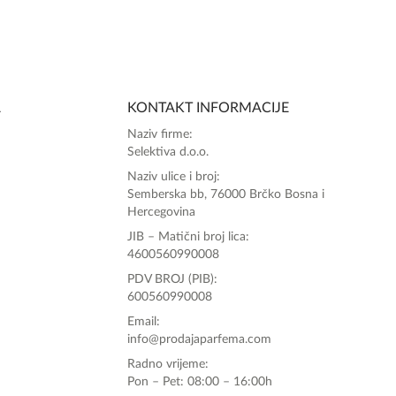
A
KONTAKT INFORMACIJE
Naziv firme:
Selektiva d.o.o.
Naziv ulice i broj:
Semberska bb, 76000 Brčko Bosna i
Hercegovina
JIB – Matični broj lica:
4600560990008
PDV BROJ (PIB):
600560990008
Email:
info@prodajaparfema.com
Radno vrijeme:
Pon – Pet: 08:00 – 16:00h