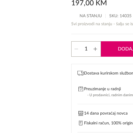
197,00
KM
NA STANJU
SKU:
14035
Svi proizvodi na stanju - šalju se i
Trussardi
DODAJ
Le
Vie
Di
Milano
Dostava kurirskom službo
Musc
Noir
Perfume
Preuzimanje u radnji
Enhancer
količina
- U prodavnici, radnim dani
14 dana povraćaj novca
Fiskalni račun, 100% origina