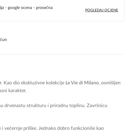
ija - google ocena - prosečna
POGLEDAJ OCJENE
4,8
rating
ačun
r. Kao dio ekskluzivne kolekcije
Le Vie di Milano
, osmišljen
sni karakter.
lnu drvenastu strukturu i prirodnu toplinu. Završnicu
i večernje prilike. Jednako dobro funkcioniše kao