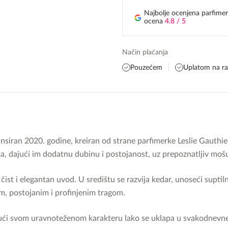
Najbolje ocenjena parfimer
ocena
4.8 / 5
Način plaćanja
Pouzećem
Uplatom na r
nsiran 2020. godine, kreiran od strane parfimerke Leslie Gauthie
ma, dajući im dodatnu dubinu i postojanost, uz prepoznatljiv mošu
 čist i elegantan uvod. U središtu se razvija kedar, unoseći supti
m, postojanim i profinjenim tragom.
ući svom uravnoteženom karakteru lako se uklapa u svakodnevne 