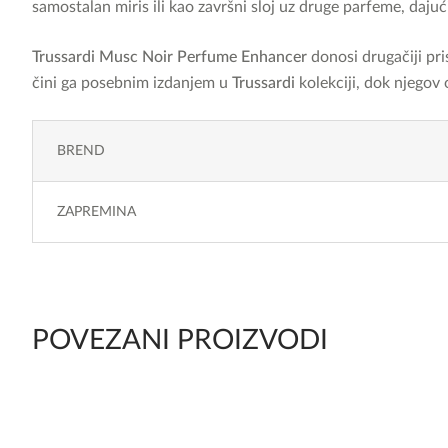
samostalan miris ili kao završni sloj uz druge parfeme, daj
Trussardi Musc Noir Perfume Enhancer
donosi drugačiji pri
čini ga posebnim izdanjem u
Trussardi
kolekciji, dok njegov 
BREND
ZAPREMINA
POVEZANI PROIZVODI