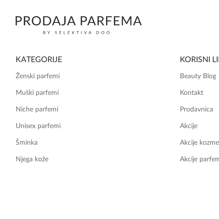
KATEGORIJE
KORISNI L
Ženski parfemi
Beauty Blog
Muški parfemi
Kontakt
Niche parfemi
Prodavnica
Unisex parfemi
Akcije
Šminka
Akcije kozme
Njega kože
Akcije parfe