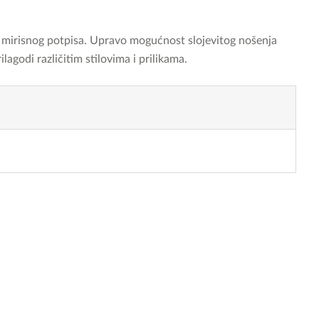
nja mirisnog potpisa. Upravo mogućnost slojevitog nošenja
agodi različitim stilovima i prilikama.