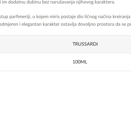
ući im dodatnu dubinu bez narušavanja njihovog karaktera.
stup parfimeriji, u kojem miris postaje dio ličnog načina kreira
odmjeren i elegantan karakter ostavlja dovoljno prostora da se pril
TRUSSARDI
100ML