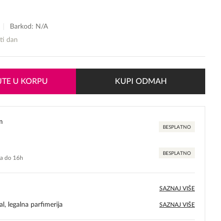
Barkod: N/A
sti dan
TE U KORPU
KUPI ODMAH
m
BESPLATNO
BESPLATNO
ma do 16h
SAZNAJ VIŠE
l, legalna parfimerija
SAZNAJ VIŠE