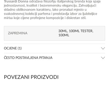
Trussardi Donna
odražava filozofiju italijanskog brenda koja spaja
jednostavnost, kvalitet i bezvremensku eleganciju. Zahvaljujući
skladno oblikovanom karakteru, lako pronalazi mjesto u
svakodnevnoj kolekciji parfema i predstavlja izbor za ljubiteljice
mirisa koje cijene profinjene kompozicije i diskretan stil.
30ML, 100ML TESTER,
ZAPREMINA
100ML
OCJENE (1)
ČESTO POSTAVLJENA PITANJA
POVEZANI PROIZVODI