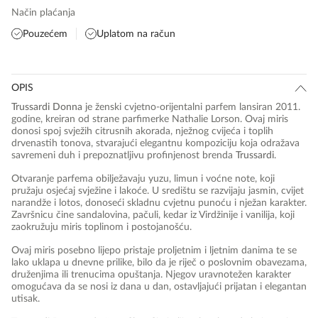
Način plaćanja
Pouzećem
Uplatom na račun
OPIS
Trussardi Donna
je ženski cvjetno-orijentalni parfem lansiran 2011.
godine, kreiran od strane parfimerke Nathalie Lorson. Ovaj miris
donosi spoj svježih citrusnih akorada, nježnog cvijeća i toplih
drvenastih tonova, stvarajući elegantnu kompoziciju koja odražava
savremeni duh i prepoznatljivu profinjenost brenda
Trussardi
.
Otvaranje parfema obilježavaju yuzu, limun i voćne note, koji
pružaju osjećaj svježine i lakoće. U središtu se razvijaju jasmin, cvijet
narandže i lotos, donoseći skladnu cvjetnu punoću i nježan karakter.
Završnicu čine sandalovina, pačuli, kedar iz Virdžinije i vanilija, koji
zaokružuju miris toplinom i postojanošću.
Ovaj miris posebno lijepo pristaje proljetnim i ljetnim danima te se
lako uklapa u dnevne prilike, bilo da je riječ o poslovnim obavezama,
druženjima ili trenucima opuštanja. Njegov uravnotežen karakter
omogućava da se nosi iz dana u dan, ostavljajući prijatan i elegantan
utisak.