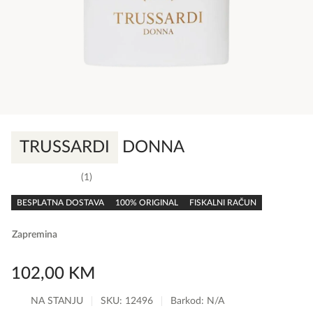
TRUSSARDI
DONNA
1
5,0
rating
BESPLATNA DOSTAVA
100% ORIGINAL
FISKALNI RAČUN
Zapremina
102,00
KM
NA STANJU
SKU:
12496
Barkod: N/A