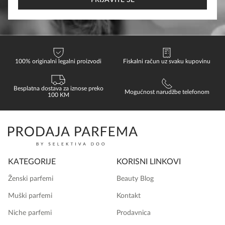
PRIJAVITE SE
100% originalni legalni proizvodi
Fiskalni račun uz svaku kupovinu
Besplatna dostava za iznose preko
Mogućnost narudžbe telefonom
100 KM
KATEGORIJE
KORISNI LINKOVI
Ženski parfemi
Beauty Blog
Muški parfemi
Kontakt
Niche parfemi
Prodavnica