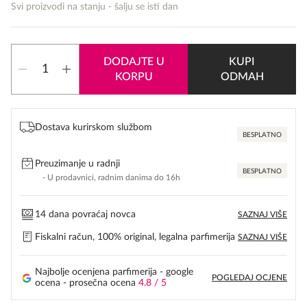
Svi proizvodi na stanju - šalju se isti dan
Trussardi
DODAJTE U
KUPI
Donna
KORPU
ODMAH
količina
Dostava kurirskom službom
BESPLATNO
Preuzimanje u radnji
BESPLATNO
- U prodavnici, radnim danima do 16h
14 dana povraćaj novca
SAZNAJ VIŠE
Fiskalni račun, 100% original, legalna parfimerija
SAZNAJ VIŠE
Najbolje ocenjena parfimerija - google
POGLEDAJ OCJENE
ocena - prosečna ocena
4.8 / 5