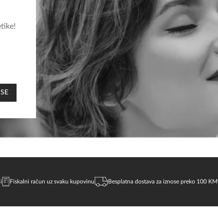
tike!
 SE
i
Fiskalni račun uz svaku kupovinu
Besplatna dostava za iznose preko 100 KM