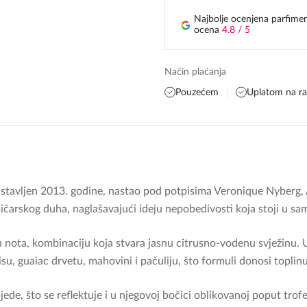
Najbolje ocenjena parfimer
ocena
4.8 / 5
Način plaćanja
Pouzećem
Uplatom na r
tavljen 2013. godine, nastao pod potpisima Veronique Nyberg, 
ičarskog duha, naglašavajući ideju nepobedivosti koja stoji u sam
nota, kombinaciju koja stvara jasnu citrusno-vodenu svježinu. U s
su, guaiac drvetu, mahovini i pačuliju, što formuli donosi toplinu,
ede, što se reflektuje i u njegovoj bočici oblikovanoj poput tr