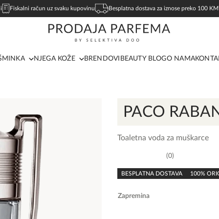
i
Fiskalni račun uz svaku kupovinu
Besplatna dostava za iznose preko 100 KM
ŠMINKA
NJEGA KOŽE
BRENDOVI
BEAUTY BLOG
O NAMA
KONTA
PACO RABA
Toaletna voda za muškarce
0
0,0
rating
BESPLATNA DOSTAVA
100% ORI
Zapremina