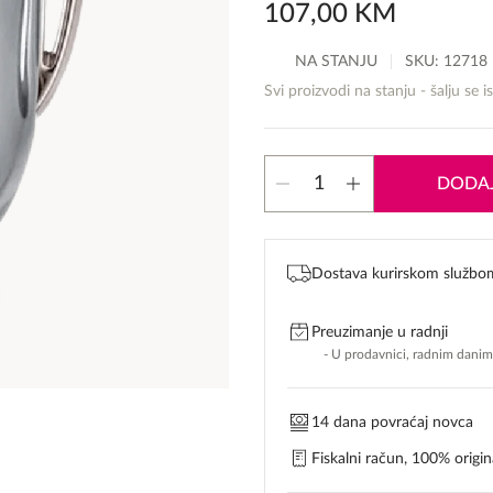
107,00
KM
NA STANJU
SKU:
12718
Svi proizvodi na stanju - šalju se i
Paco
DODAJ
Rabanne
Invictus
količina
Dostava kurirskom službo
Preuzimanje u radnji
- U prodavnici, radnim dani
14 dana povraćaj novca
Fiskalni račun, 100% origina