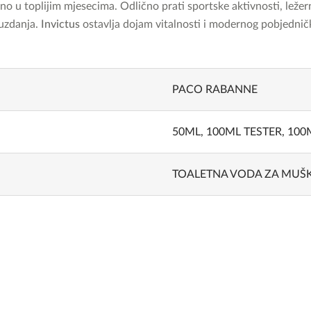
bno u toplijim mjesecima. Odlično prati sportske aktivnosti, ležer
ouzdanja.
Invictus
ostavlja dojam vitalnosti i modernog pobjedničk
.
PACO RABANNE
50ML, 100ML TESTER, 100
TOALETNA VODA ZA MUŠ