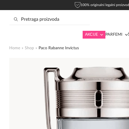
100% originalni legalni proizvod
AKCIJE
PARFEMI
Home
»
Shop
»
Paco Rabanne Invictus