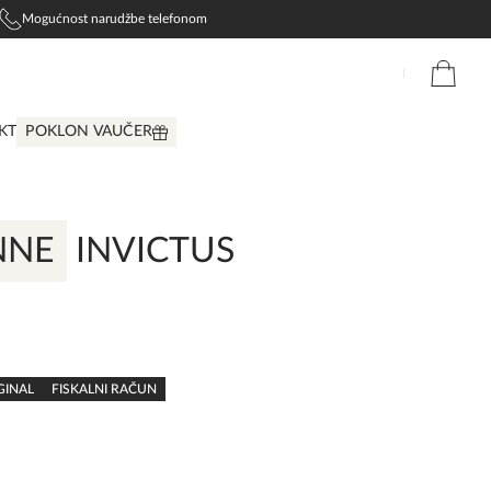
Mogućnost narudžbe telefonom
KT
POKLON VAUČER
NNE
INVICTUS
GINAL
FISKALNI RAČUN