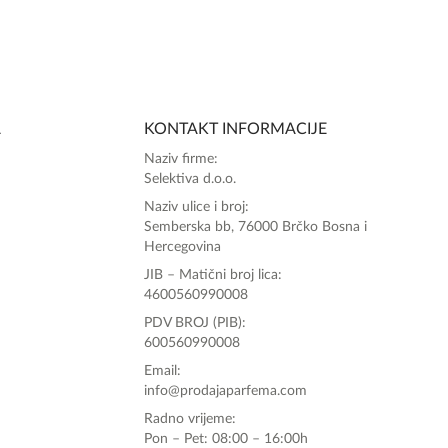
A
KONTAKT INFORMACIJE
Naziv firme:
Selektiva d.o.o.
Naziv ulice i broj:
Semberska bb, 76000 Brčko Bosna i
Hercegovina
JIB – Matični broj lica:
4600560990008
PDV BROJ (PIB):
600560990008
Email:
info@prodajaparfema.com
Radno vrijeme:
Pon – Pet: 08:00 – 16:00h