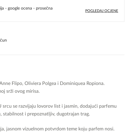
ija - google ocena - prosečna
POGLEDAJ OCJENE
4,8
rating
ačun
Anne Flipo, Oliviera Polgea i Dominiquea Ropiona.
oj srži ovog mirisa.
rcu se razvijaju lovorov list i jasmin, dodajući parfemu
 stabilnost i prepoznatljiv, dugotrajan trag.
ofeja, jasnom vizuelnom potvrdom teme koju parfem nosi.