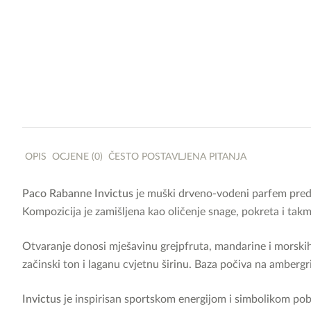
OPIS
OCJENE (0)
ČESTO POSTAVLJENA PITANJA
Paco Rabanne Invictus
je muški drveno-vodeni parfem preds
Kompozicija je zamišljena kao oličenje snage, pokreta i takm
Otvaranje donosi mješavinu grejpfruta, mandarine i morskih 
začinski ton i laganu cvjetnu širinu. Baza počiva na ambergri
Invictus
je inspirisan sportskom energijom i simbolikom pobj