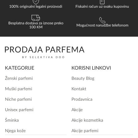
100% originalni legalni proizvodi
Fiskalni račun uz svaku kupovinu
Besplatna dostava za iznose preko
Mogućnost narudžbe telefonom
100 KM
KATEGORIJE
KORISNI LINKOVI
Ženski parfemi
Beauty Blog
Muški parfemi
Kontakt
Niche parfemi
Prodavnica
Unisex parfemi
Akcije
Šminka
Akcije kozmetika
Njega kože
Akcije parfemi