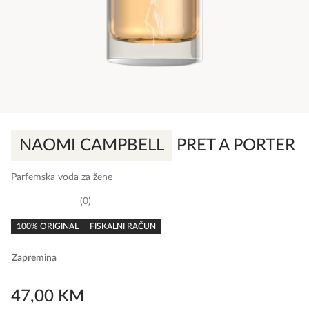
NAOMI CAMPBELL
PRET A PORTER
Parfemska voda za žene
0
0,0
rating
100% ORIGINAL
FISKALNI RAČUN
Zapremina
47,00
KM