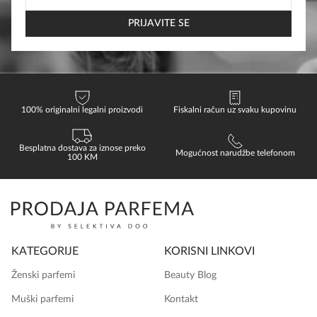
EMAIL
*
PRIJAVITE SE
100% originalni legalni proizvodi
Fiskalni račun uz svaku kupovinu
Besplatna dostava za iznose preko
Mogućnost narudžbe telefonom
100 KM
KATEGORIJE
KORISNI LINKOVI
Ženski parfemi
Beauty Blog
Muški parfemi
Kontakt