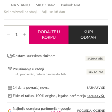
NA STANJU
SKU:
13442
Barkod: N/A
Svi proizvodi na stanju - šalju se isti dan
Naomi
DODAJTE U
KUPI
Campbell
KORPU
ODMAH
Pret
A
Porter
količina
Dostava kurirskom službom
SAZNAJ VIŠE
Preuzimanje u radnji
BESPLATNO
- U prodavnici, radnim danima do 16h
14 dana povraćaj novca
SAZNAJ VIŠE
Fiskalni račun, 100% original, legalna parfimerija
SAZNAJ VIŠE
Najbolje ocenjena parfimerija - google
POGLEDAJ OCJENE