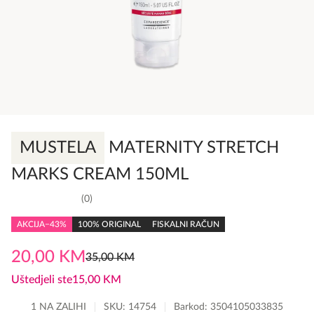
MUSTELA
MATERNITY STRETCH
MARKS CREAM 150ML
0
0,0
rating
AKCIJA
−43%
100% ORIGINAL
FISKALNI RAČUN
20,00
KM
35,00
KM
Original
Current
price
price
Uštedjeli ste
15,00
KM
was:
is:
1 NA ZALIHI
SKU:
14754
Barkod: 3504105033835