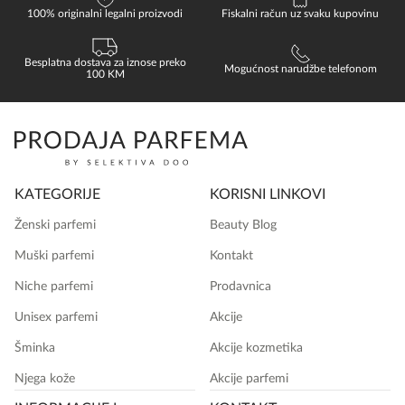
100% originalni legalni proizvodi
Fiskalni račun uz svaku kupovinu
Besplatna dostava za iznose preko
Mogućnost narudžbe telefonom
100 KM
KATEGORIJE
KORISNI LINKOVI
Ženski parfemi
Beauty Blog
Muški parfemi
Kontakt
Niche parfemi
Prodavnica
Unisex parfemi
Akcije
Šminka
Akcije kozmetika
Njega kože
Akcije parfemi