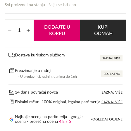
35,00 KM.
20,00 KM.
Svi proizvodi na stanju - šalju se isti dan
Mustela
DODAJTE U
KUPI
Maternity
KORPU
ODMAH
Stretch
Marks
Cream
150ml
Dostava kurirskom službom
količina
SAZNAJ VIŠE
Preuzimanje u radnji
BESPLATNO
- U prodavnici, radnim danima do 16h
14 dana povraćaj novca
SAZNAJ VIŠE
Fiskalni račun, 100% original, legalna parfimerija
SAZNAJ VIŠE
Najbolje ocenjena parfimerija - google
POGLEDAJ OCJENE
ocena - prosečna ocena
4.8 / 5