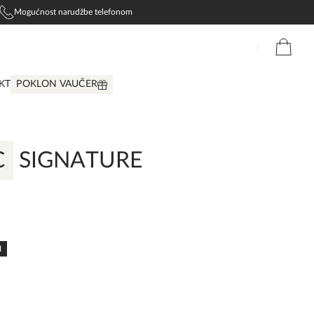
Mogućnost narudžbe telefonom
KT
POKLON VAUČER
C
SIGNATURE
N