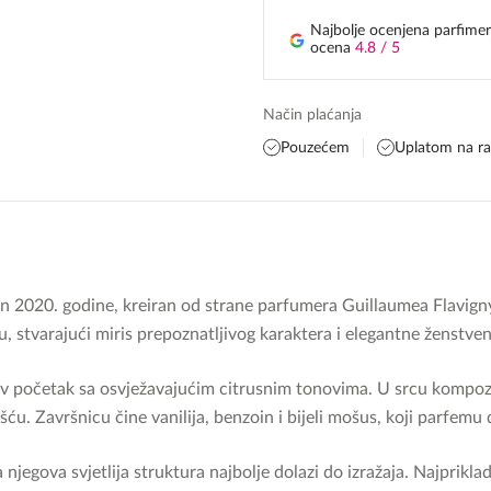
Najbolje ocenjena parfimer
ocena
4.8 / 5
Način plaćanja
Pouzećem
Uplatom na r
an 2020. godine, kreiran od strane parfumera Guillaumea Flavigny
, stvarajući miris prepoznatljivog karaktera i elegantne ženstven
v početak sa osvježavajućim citrusnim tonovima. U srcu kompozici
u. Završnicu čine vanilija, benzoin i bijeli mošus, koji parfemu
 njegova svjetlija struktura najbolje dolazi do izražaja. Najpriklad