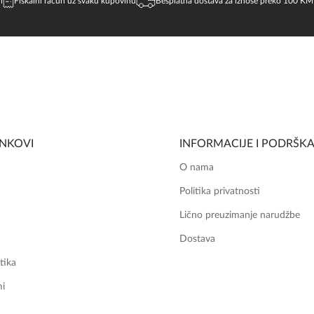
i
Fiskalni račun uz svaku kupovinu
Besplatna dostava za iznose preko 100 KM
INKOVI
INFORMACIJE I PODRŠK
O nama
Politika privatnosti
Lično preuzimanje narudžbe
Dostava
tika
mi