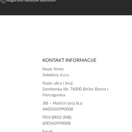
Mogućnost narudžbe telefonom
A
KONTAKT INFORMACIJE
Naziv firme:
Selektiva d.o.o.
Naziv ulice i broj:
Semberska bb, 76000 Brčko Bosna i
Hercegovina
JIB – Matični broj lica:
4600560990008
PDV BROJ (PIB):
600560990008
Email: