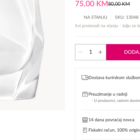
75,00
KM
80,00
KM
Original
Current
price
price
NA STANJU
SKU:
13048
was:
is:
Svi proizvodi na stanju - šalju se i
80,00 KM.
75,00 KM.
MontBlanc
DODAJ
Signature
količina
Dostava kurirskom službo
Preuzimanje u radnji
- U prodavnici, radnim dani
14 dana povraćaj novca
Fiskalni račun, 100% origina