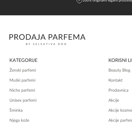
100% originalni legalni proizvod
KATEGORIJE
KORISNI L
Ženski parfemi
Beauty Blog
Muški parfemi
Kontakt
Niche parfemi
Prodavnica
Unisex parfemi
Akcije
Šminka
Akcije kozme
Njega kože
Akcije parfe