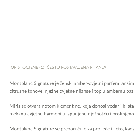
OPIS
OCJENE (1)
ČESTO POSTAVLJENA PITANJA
Montblanc Signature
je ženski amber-cvjetni parfem lansir
citrusne tonove, nježne cvjetne nijanse i toplu ambernu bazu
Miris se otvara notom klementine, koja donosi vedar i blista
mekanu cvjetnu harmoniju ispunjenu nježnošću i profinjenošć
Montblanc Signature
se preporučuje za proljeće i ljeto, kada