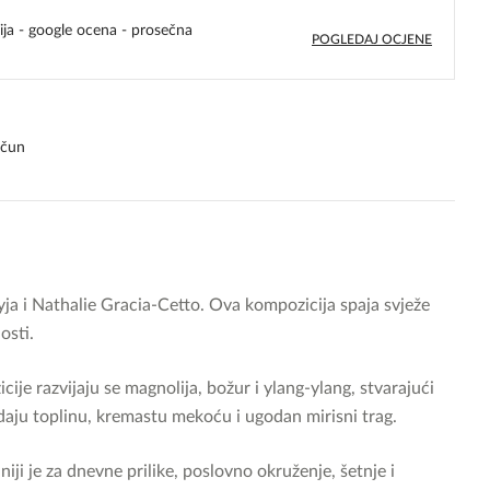
ija - google ocena - prosečna
POGLEDAJ OCJENE
4,8
rating
ačun
ja i Nathalie Gracia-Cetto. Ova kompozicija spaja svježe
osti.
je razvijaju se magnolija, božur i ylang-ylang, stvarajući
 daju toplinu, kremastu mekoću i ugodan mirisni trag.
niji je za dnevne prilike, poslovno okruženje, šetnje i