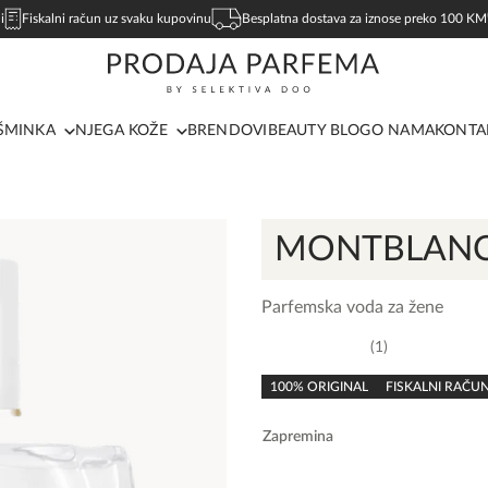
i
Fiskalni račun uz svaku kupovinu
Besplatna dostava za iznose preko 100 KM
ŠMINKA
NJEGA KOŽE
BRENDOVI
BEAUTY BLOG
O NAMA
KONTA
MONTBLAN
Parfemska voda za žene
1
5,0
rating
100% ORIGINAL
FISKALNI RAČU
Zapremina