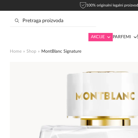
100% originalni legalni proizvod
AKCIJE
PARFEMI
Home
»
Shop
»
MontBlanc Signature