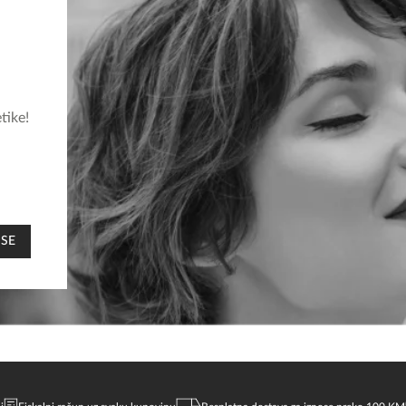
tike!
 SE