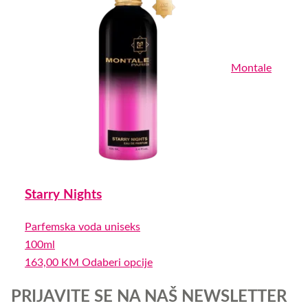
Montale
Starry Nights
Parfemska voda uniseks
100ml
0,0
This
163,00
KM
Odaberi opcije
rating
product
PRIJAVITE SE NA NAŠ NEWSLETTER
has