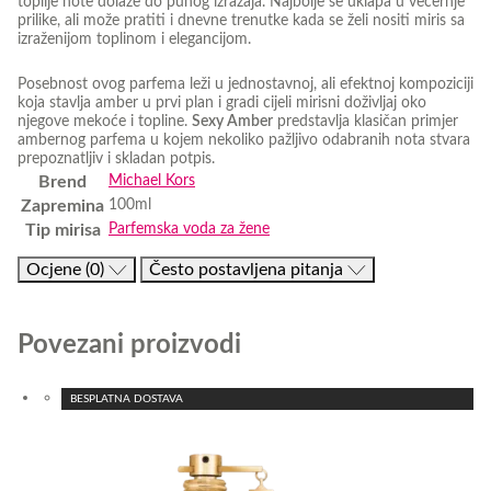
toplije note dolaze do punog izražaja. Najbolje se uklapa u večernje
prilike, ali može pratiti i dnevne trenutke kada se želi nositi miris sa
izraženijom toplinom i elegancijom.
Posebnost ovog parfema leži u jednostavnoj, ali efektnoj kompoziciji
koja stavlja amber u prvi plan i gradi cijeli mirisni doživljaj oko
njegove mekoće i topline.
Sexy Amber
predstavlja klasičan primjer
ambernog parfema u kojem nekoliko pažljivo odabranih nota stvara
prepoznatljiv i skladan potpis.
Brend
Michael Kors
Zapremina
100ml
Tip mirisa
Parfemska voda za žene
Ocjene (0)
Često postavljena pitanja
Povezani proizvodi
BESPLATNA DOSTAVA