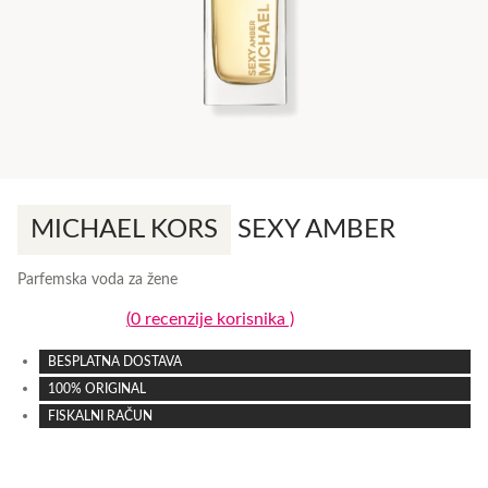
MICHAEL KORS
SEXY AMBER
Parfemska voda za žene
(
0
recenzije korisnika )
0,0
rating
BESPLATNA DOSTAVA
100% ORIGINAL
FISKALNI RAČUN