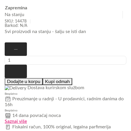
Zapremina
Na stanju
SKU:
14478
Barkod: N/A
Svi proizvodi na stanju - šalju se isti dan
Michael
Kors
Sexy
Amber
količina
Dodajte u korpu
Kupi odmah
Dostava kurirskom službom
Besplatno
Preuzimanje u radnji
- U prodavnici, radnim danima do
16h
Besplatno
14 dana povraćaj novca
Saznaj više
Fiskalni račun, 100% original, legalna parfimerija