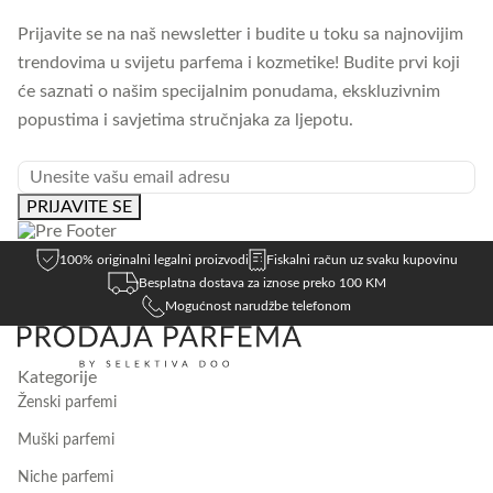
multiple
Prijavite se na naš newsletter i budite u toku sa najnovijim
variants.
trendovima u svijetu parfema i kozmetike! Budite prvi koji
The
će saznati o našim specijalnim ponudama, ekskluzivnim
options
popustima i savjetima stručnjaka za ljepotu.
may
be
EMAIL
chosen
PRIJAVITE SE
on
the
100% originalni legalni proizvodi
Fiskalni račun uz svaku kupovinu
product
Besplatna dostava za iznose preko 100 KM
page
Mogućnost narudžbe telefonom
Kategorije
Ženski parfemi
Muški parfemi
Niche parfemi