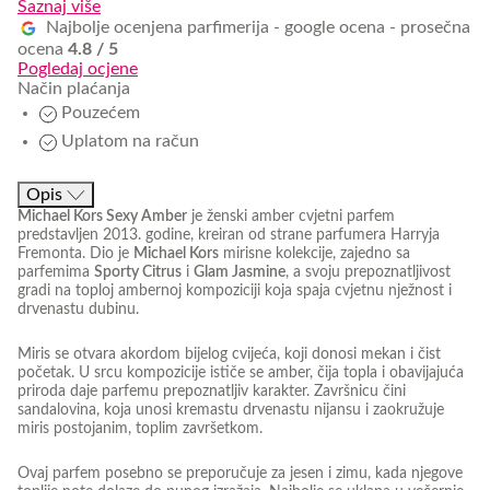
Saznaj više
Najbolje ocenjena parfimerija - google ocena - prosečna
ocena
4.8 / 5
Pogledaj ocjene
Način plaćanja
Pouzećem
Uplatom na račun
Opis
Michael Kors Sexy Amber
je ženski amber cvjetni parfem
predstavljen 2013. godine, kreiran od strane parfumera Harryja
Fremonta. Dio je
Michael Kors
mirisne kolekcije, zajedno sa
parfemima
Sporty Citrus
i
Glam Jasmine
, a svoju prepoznatljivost
gradi na toploj ambernoj kompoziciji koja spaja cvjetnu nježnost i
drvenastu dubinu.
Miris se otvara akordom bijelog cvijeća, koji donosi mekan i čist
početak. U srcu kompozicije ističe se amber, čija topla i obavijajuća
priroda daje parfemu prepoznatljiv karakter. Završnicu čini
sandalovina, koja unosi kremastu drvenastu nijansu i zaokružuje
miris postojanim, toplim završetkom.
Ovaj parfem posebno se preporučuje za jesen i zimu, kada njegove