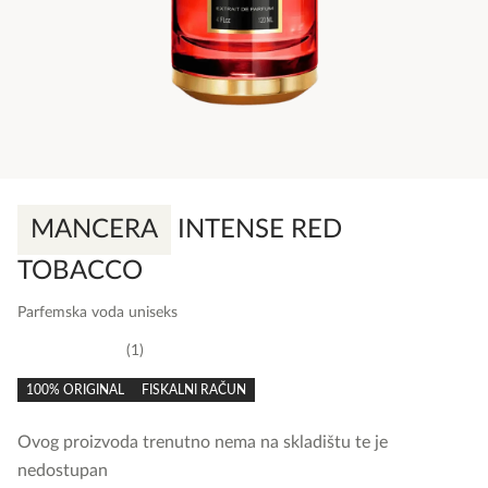
MANCERA
INTENSE RED
TOBACCO
Parfemska voda uniseks
1
5,0
rating
100% ORIGINAL
FISKALNI RAČUN
Ovog proizvoda trenutno nema na skladištu te je
nedostupan