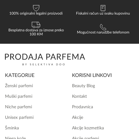
100% originalni legalni proizvodi
Fiskalni račun uz svaku kupovinu
Besplatna dostava za iznose preko
Mogućnost narudžbe telefonom
100 KM
KATEGORIJE
KORISNI LINKOVI
Ženski parfemi
Beauty Blog
Muški parfemi
Kontakt
Niche parfemi
Prodavnica
Unisex parfemi
Akcije
Šminka
Akcije kozmetika
Njega kože
Akcije parfemi