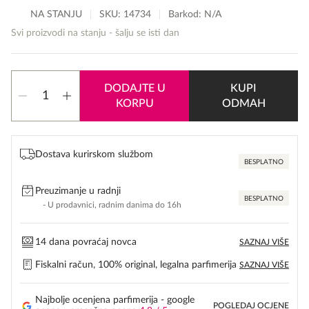
NA STANJU
SKU:
14734
Barkod: N/A
Svi proizvodi na stanju - šalju se isti dan
Mancera
DODAJTE U
KUPI
Coco
KORPU
ODMAH
Vanille
količina
Dostava kurirskom službom
BESPLATNO
Preuzimanje u radnji
BESPLATNO
- U prodavnici, radnim danima do 16h
14 dana povraćaj novca
SAZNAJ VIŠE
Fiskalni račun, 100% original, legalna parfimerija
SAZNAJ VIŠE
Najbolje ocenjena parfimerija - google
POGLEDAJ OCJENE