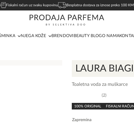
i
Fiskalni račun uz svaku kupovinu
Besplatna dostava za iznose preko 100 KM
ŠMINKA
NJEGA KOŽE
BRENDOVI
BEAUTY BLOG
O NAMA
KONTA
LAURA BIAGI
Toaletna voda za muškarce
2
5,0
rating
100% ORIGINAL
FISKALNI RAČU
Zapremina