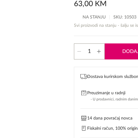
63,00
KM
NA STANJU
SKU:
10503
Svi proizvodi na stanju - šalju se i
Laura
DODAJ
Biagiotti
Roma
količina
Dostava kurirskom službo
Preuzimanje u radnji
- U prodavnici, radnim dani
14 dana povraćaj novca
Fiskalni račun, 100% origina