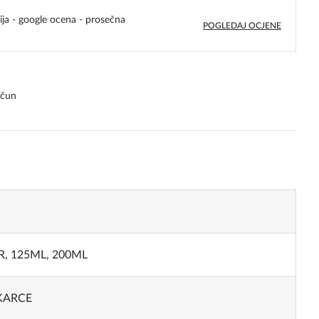
ija - google ocena - prosečna
POGLEDAJ OCJENE
4,8
rating
ačun
R, 125ML, 200ML
KARCE