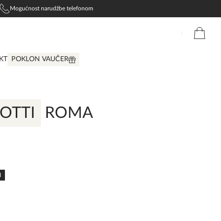
Mogućnost narudžbe telefonom
KT
POKLON VAUČER
OTTI
ROMA
N