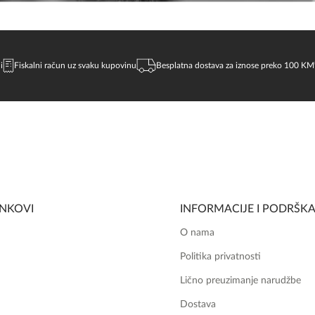
i
Fiskalni račun uz svaku kupovinu
Besplatna dostava za iznose preko 100 KM
INKOVI
INFORMACIJE I PODRŠK
O nama
Politika privatnosti
Lično preuzimanje narudžbe
Dostava