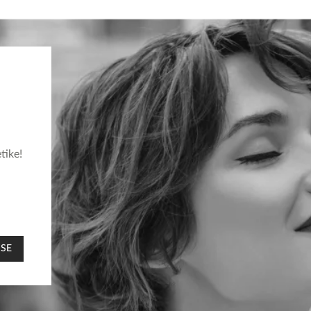
tike!
 SE