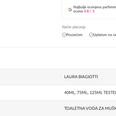
Najbolje ocenjena parfimer
ocena
4.8 / 5
Način plaćanja
Pouzećem
Uplatom na r
LAURA BIAGIOTTI
40ML, 75ML, 125ML TESTE
TOALETNA VODA ZA MUŠ