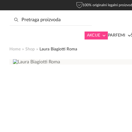
100% originalni legalni proizvod
AKCIJE
PARFEMI
Home
»
Shop
»
Laura Biagiotti Roma