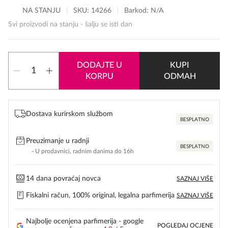
NA STANJU
SKU:
14266
Barkod: N/A
Svi proizvodi na stanju - šalju se isti dan
Histoires
DODAJTE U
KUPI
De
KORPU
ODMAH
Parfums
Ambre
količina
Dostava kurirskom službom
BESPLATNO
Preuzimanje u radnji
BESPLATNO
- U prodavnici, radnim danima do 16h
14 dana povraćaj novca
SAZNAJ VIŠE
Fiskalni račun, 100% original, legalna parfimerija
SAZNAJ VIŠE
Najbolje ocenjena parfimerija - google
POGLEDAJ OCJENE