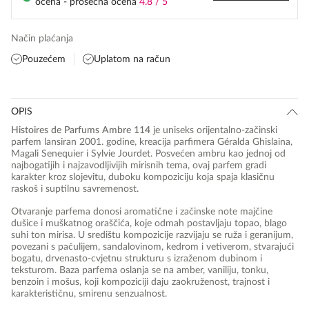
ocena - prosečna ocena
4.8 / 5
Način plaćanja
Pouzećem
Uplatom na račun
OPIS
Histoires de Parfums Ambre 114
je uniseks orijentalno-začinski
parfem lansiran 2001. godine, kreacija parfimera Géralda Ghislaina,
Magali Senequier i Sylvie Jourdet. Posvećen ambru kao jednoj od
najbogatijih i najzavodljivijih mirisnih tema, ovaj parfem gradi
karakter kroz slojevitu, duboku kompoziciju koja spaja klasičnu
raskoš i suptilnu savremenost.
Otvaranje parfema donosi aromatične i začinske note majčine
dušice i muškatnog oraščića, koje odmah postavljaju topao, blago
suhi ton mirisa. U središtu kompozicije razvijaju se ruža i geranijum,
povezani s pačulijem, sandalovinom, kedrom i vetiverom, stvarajući
bogatu, drvenasto-cvjetnu strukturu s izraženom dubinom i
teksturom. Baza parfema oslanja se na amber, vaniliju, tonku,
benzoin i mošus, koji kompoziciji daju zaokruženost, trajnost i
karakterističnu, smirenu senzualnost.