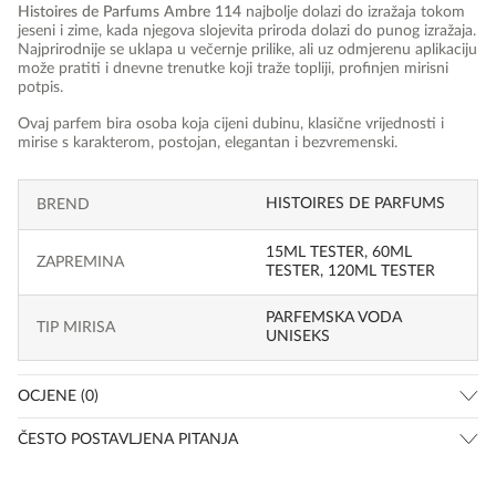
Histoires de Parfums Ambre 114
najbolje dolazi do izražaja tokom
jeseni i zime, kada njegova slojevita priroda dolazi do punog izražaja.
Najprirodnije se uklapa u večernje prilike, ali uz odmjerenu aplikaciju
može pratiti i dnevne trenutke koji traže topliji, profinjen mirisni
potpis.
Ovaj parfem bira osoba koja cijeni dubinu, klasične vrijednosti i
mirise s karakterom, postojan, elegantan i bezvremenski.
HISTOIRES DE PARFUMS
BREND
15ML TESTER, 60ML
ZAPREMINA
TESTER, 120ML TESTER
PARFEMSKA VODA
TIP MIRISA
UNISEKS
OCJENE (0)
ČESTO POSTAVLJENA PITANJA