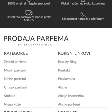
100% originalni legalni proizvodi
Fiskalni račun uz svaku kupovinu
Besplatna dostava za iznose preko
Mogućnost narudžbe telefonom
100 KM
KATEGORIJE
KORISNI LINKOVI
Ženski parfemi
Beauty Blog
Muški parfemi
Kontakt
Niche parfemi
Prodavnica
Unisex parfemi
Akcije
Šminka
Akcije kozmetika
Njega kože
Akcije parfemi