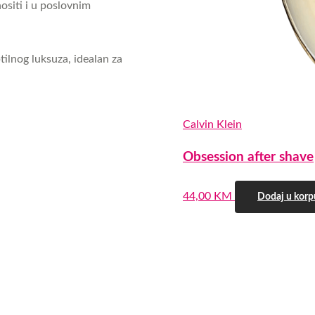
ositi i u poslovnim
ilnog luksuza, idealan za
Calvin Klein
Obsession after shave
0,0
44,00
KM
Dodaj u korp
rating