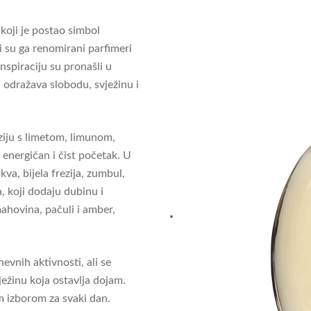
koji je postao simbol
li su ga renomirani parfimeri
nspiraciju su pronašli u
i odražava slobodu, svježinu i
iju s limetom, limunom,
energičan i čist početak. U
va, bijela frezija, zumbul,
a, koji dodaju dubinu i
mahovina, pačuli i amber,
evnih aktivnosti, ali se
ježinu koja ostavlja dojam.
m izborom za svaki dan.