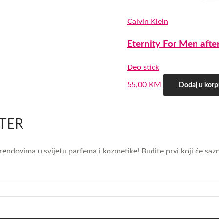
Calvin Klein
Eternity For Men afte
Deo stick
0,0
55,00
KM
Dodaj u korp
rating
TTER
m trendovima u svijetu parfema i kozmetike! Budite prvi koji će 