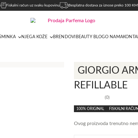
i
Fiskalni račun uz svaku kupovinu
Besplatna dostava za iznose preko 100 KM
ŠMINKA
NJEGA KOŽE
BRENDOVI
BEAUTY BLOG
O NAMA
KONTA
GIORGIO AR
REFILLABLE
0
0,0
rating
100% ORIGINAL
FISKALNI RAČU
Ovog proizvoda trenutno nema