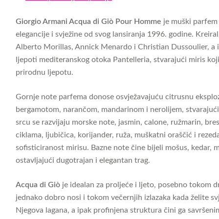
Giorgio Armani Acqua di Giò Pour Homme
je muški parfem 
elegancije i svježine od svog lansiranja 1996. godine. Kreira
Alberto Morillas, Annick Menardo i Christian Dussoulier, a i
ljepoti mediteranskog otoka Pantelleria, stvarajući miris koj
prirodnu ljepotu.
Gornje note parfema donose osvježavajuću citrusnu eksploz
bergamotom, narančom, mandarinom i nerolijem, stvarajući 
srcu se razvijaju morske note, jasmin, calone, ružmarin, bresk
ciklama, ljubičica, korijander, ruža, muškatni oraščić i rezed
sofisticiranost mirisu. Bazne note čine bijeli mošus, kedar, 
ostavljajući dugotrajan i elegantan trag.
Acqua di Giò
je idealan za proljeće i ljeto, posebno tokom dn
jednako dobro nosi i tokom večernjih izlazaka kada želite sv
Njegova lagana, a ipak profinjena struktura čini ga savršeni