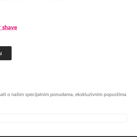
r shave
u
saznati o našim specijalnim ponudama, ekskluzivnim popustima