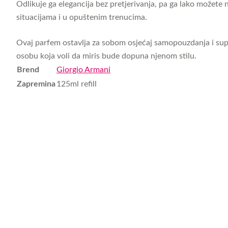
Odlikuje ga elegancija bez pretjerivanja, pa ga lako možete n
situacijama i u opuštenim trenucima.
Ovaj parfem ostavlja za sobom osjećaj samopouzdanja i supt
osobu koja voli da miris bude dopuna njenom stilu.
Brend
Giorgio Armani
Zapremina
125ml refill