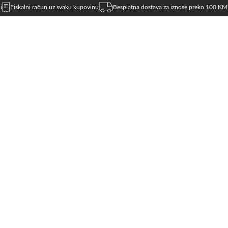
i
Fiskalni račun uz svaku kupovinu
Besplatna dostava za iznose preko 100 KM