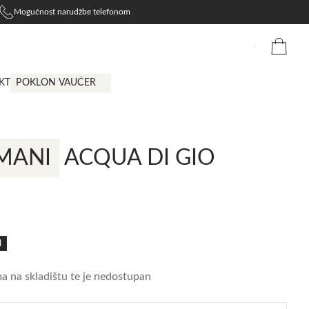
Mogućnost narudžbe telefonom
KT
POKLON VAUČER
MANI
ACQUA DI GIO
N
 na skladištu te je nedostupan