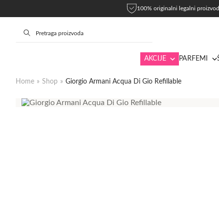
100% originalni legalni proizvod
AKCIJE
PARFEMI
Home
»
Shop
»
Giorgio Armani Acqua Di Gio Refillable