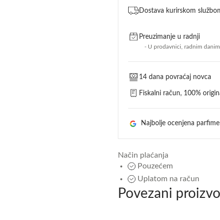
Dostava kurirskom službo
Preuzimanje u radnji
- U prodavnici, radnim dani
14 dana povraćaj novca
Fiskalni račun, 100% origina
Najbolje ocenjena parfime
4,8
rating
Način plaćanja
Pouzećem
Uplatom na račun
Povezani proizvo