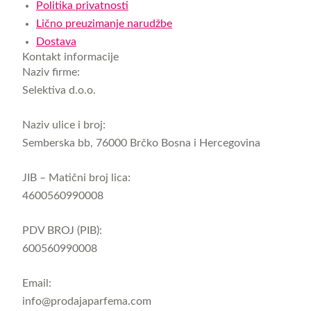
Politika privatnosti
Lično preuzimanje narudžbe
Dostava
Kontakt informacije
Naziv firme:
Selektiva d.o.o.
Naziv ulice i broj:
Semberska bb, 76000 Brčko Bosna i Hercegovina
JIB – Matični broj lica:
4600560990008
PDV BROJ (PIB):
600560990008
Email:
info@prodajaparfema.com