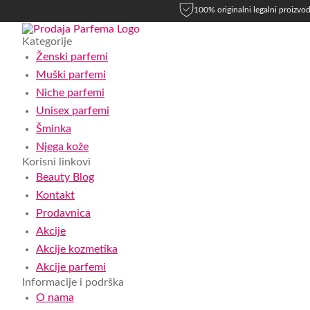
100% originalni legalni proizvod
Kategorije
Ženski parfemi
Muški parfemi
Niche parfemi
Unisex parfemi
Šminka
Njega kože
Korisni linkovi
Beauty Blog
Kontakt
Prodavnica
Akcije
Akcije kozmetika
Akcije parfemi
Informacije i podrška
O nama