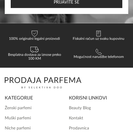
PRIJAVITE SE
100% originalni legalni proizvodi
Fiskalni račun uz svaku kupovinu
Besplatna dostava za iznose preko
Mogućnost narudžbe telefonom
100 KM
KATEGORIJE
KORISNI LINKOVI
Ženski parfemi
Beauty Blog
Muški parfemi
Kontakt
Niche parfemi
Prodavnica