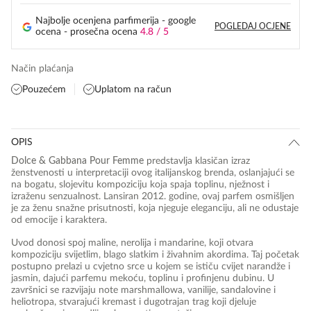
Najbolje ocenjena parfimerija - google
POGLEDAJ OCJENE
ocena - prosečna ocena
4.8 / 5
Način plaćanja
Pouzećem
Uplatom na račun
OPIS
Dolce & Gabbana Pour Femme
predstavlja klasičan izraz
ženstvenosti u interpretaciji ovog italijanskog brenda, oslanjajući se
na bogatu, slojevitu kompoziciju koja spaja toplinu, nježnost i
izraženu senzualnost. Lansiran 2012. godine, ovaj parfem osmišljen
je za ženu snažne prisutnosti, koja njeguje eleganciju, ali ne odustaje
od emocije i karaktera.
Uvod donosi spoj maline, nerolija i mandarine, koji otvara
kompoziciju svijetlim, blago slatkim i živahnim akordima. Taj početak
postupno prelazi u cvjetno srce u kojem se ističu cvijet narandže i
jasmin, dajući parfemu mekoću, toplinu i profinjenu dubinu. U
završnici se razvijaju note marshmallowa, vanilije, sandalovine i
heliotropa, stvarajući kremast i dugotrajan trag koji djeluje