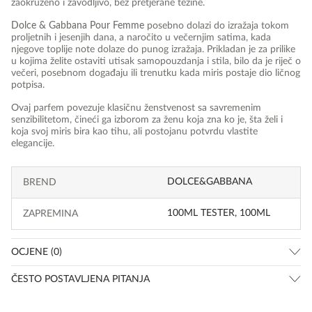
zaokruženo i zavodljivo, bez pretjerane težine.
Dolce & Gabbana Pour Femme
posebno dolazi do izražaja tokom
proljetnih i jesenjih dana, a naročito u večernjim satima, kada
njegove toplije note dolaze do punog izražaja. Prikladan je za prilike
u kojima želite ostaviti utisak samopouzdanja i stila, bilo da je riječ o
večeri, posebnom događaju ili trenutku kada miris postaje dio ličnog
potpisa.
Ovaj parfem povezuje klasičnu ženstvenost sa savremenim
senzibilitetom, čineći ga izborom za ženu koja zna ko je, šta želi i
koja svoj miris bira kao tihu, ali postojanu potvrdu vlastite
elegancije.
DOLCE&GABBANA
BREND
100ML TESTER, 100ML
ZAPREMINA
OCJENE (0)
ČESTO POSTAVLJENA PITANJA