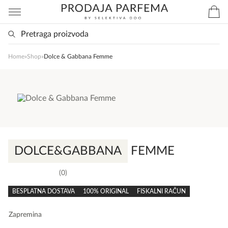
Home
»
Shop
»
Dolce & Gabbana Femme
DOLCE&GABBANA
FEMME
0
0,0
rating
BESPLATNA DOSTAVA
100% ORIGINAL
FISKALNI RAČUN
Zapremina