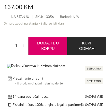
137,00
KM
NA STANJU
SKU:
13056
Barkod: N/A
Svi proizvodi na stanju - šalju se isti dan
Dolce
DODAJTE U
KUPI
&
KORPU
ODMAH
Gabbana
Femme
količina
Dostava kurirskom službom
BESPLATNO
Preuzimanje u radnji
BESPLATNO
- U prodavnici, radnim danima do 16h
14 dana povraćaj novca
SAZNAJ VIŠE
Fiskalni račun, 100% original, legalna parfimerija
SAZNAJ VIŠE