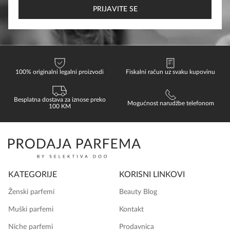
*
PRIJAVITE SE
100% originalni legalni proizvodi
Fiskalni račun uz svaku kupovinu
Besplatna dostava za iznose preko
Mogućnost narudžbe telefonom
100 KM
KATEGORIJE
KORISNI LINKOVI
Ženski parfemi
Beauty Blog
Muški parfemi
Kontakt
Niche parfemi
Prodavnica