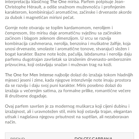
interpretaciju klasičnog
The One
mirisa. Parfem potpisuje Jean-
Christophe Hérault, a odiše snažnom muževnošću i profinjenim
karakterom, kombinirajući aromatične, začinske i drvenaste akorde
za dubok i magnetičan mirisni pečat.
Gornje note otvaraju se toplim kardamomom, nerolijem i
čempresom, što mirisu daje aromatičnu svježinu sa začinskim
začinom i blagom zelenom dimenzijom. U srcu se razvija
kombinacija cashmerana, nerolija, benzoina i muškatne žalfije, koja
unosi drvenaste, smolaste i aromatične tonove, stvarajući složen i
bogat karakter. Bazne note kože, pačulija, labdanuma i nerolija daju
parfemu dugotrajan završetak sa izraženim drvenasto-amberoznim
prizvucima, koji ostavljaju snažan i muževan trag na koži.
The One for Men Intense
najbolje dolazi do izražaja tokom hladnijih
mjeseci jeseni i zime, kada njegove intenzivnije note imaju prostora
da se razviju i daju svoj puni karakter. Miris posebno dolazi do
izražaja u večernjim satima, za formalne prilike, romantične večere
ili društvene događaje.
Ovaj parfem savršen je za modernog muškarca koji cijeni dubinu i
izražajnost, ali i uravnotežen stil, miris koji ostavlja trajan, elegantan
utisak i naglašava njegovu prisutnost na suptilan, ali nezaboravan
način.