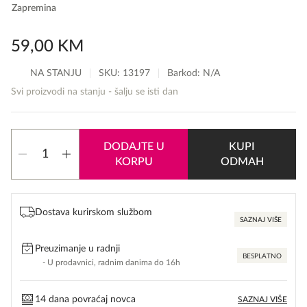
Zapremina
59,00
KM
NA STANJU
SKU:
13197
Barkod: N/A
Svi proizvodi na stanju - šalju se isti dan
Davidoff
DODAJTE U
KUPI
The
KORPU
ODMAH
Game
količina
Dostava kurirskom službom
SAZNAJ VIŠE
Preuzimanje u radnji
BESPLATNO
- U prodavnici, radnim danima do 16h
14 dana povraćaj novca
SAZNAJ VIŠE