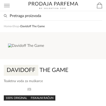
Home
»
Shop
»
Davidoff The Game
DAVIDOFF
THE GAME
Toaletna voda za muškarce
0
0,0
rating
100% ORIGINAL
FISKALNI RAČUN