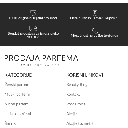
100% originalni legalni proizvodi
Fiskalni račun uz svaku kupovinu
Besplatna dostava za iznose preko
Mogućnost narudžbe telefonom
100 KM
KATEGORIJE
KORISNI LINKOVI
Ženski parfemi
Beauty Blog
Muški parfemi
Kontakt
Niche parfemi
Prodavnica
Unisex parfemi
Akcije
Šminka
Akcije kozmetika