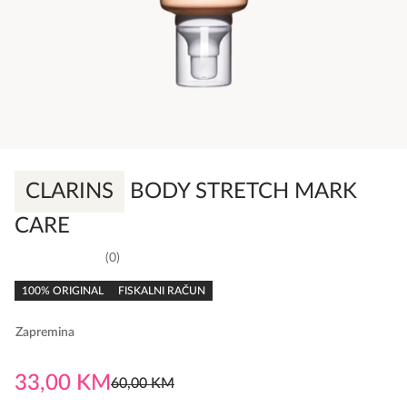
CLARINS
BODY STRETCH MARK
CARE
0
0,0
rating
100% ORIGINAL
FISKALNI RAČUN
Zapremina
33,00
KM
60,00
KM
Original
Current