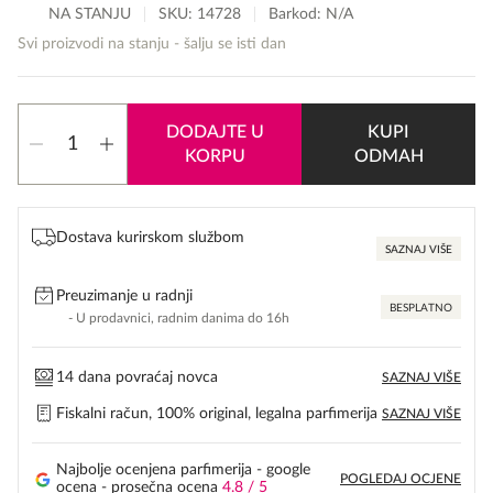
price
price
NA STANJU
SKU:
14728
Barkod: N/A
was:
is:
Svi proizvodi na stanju - šalju se isti dan
60,00 KM.
33,00 KM.
Clarins
DODAJTE U
KUPI
Body
KORPU
ODMAH
Stretch
Mark
Care
količina
Dostava kurirskom službom
SAZNAJ VIŠE
Preuzimanje u radnji
BESPLATNO
- U prodavnici, radnim danima do 16h
14 dana povraćaj novca
SAZNAJ VIŠE
Fiskalni račun, 100% original, legalna parfimerija
SAZNAJ VIŠE
Najbolje ocenjena parfimerija - google
POGLEDAJ OCJENE
ocena - prosečna ocena
4.8 / 5