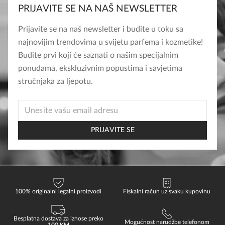
PRIJAVITE SE NA NAŠ NEWSLETTER
Prijavite se na naš newsletter i budite u toku sa
najnovijim trendovima u svijetu parfema i kozmetike!
Budite prvi koji će saznati o našim specijalnim
ponudama, ekskluzivnim popustima i savjetima
stručnjaka za ljepotu.
EMAIL
PRIJAVITE SE
100% originalni legalni proizvodi
Fiskalni račun uz svaku kupovinu
Besplatna dostava za iznose preko
Mogućnost narudžbe telefonom