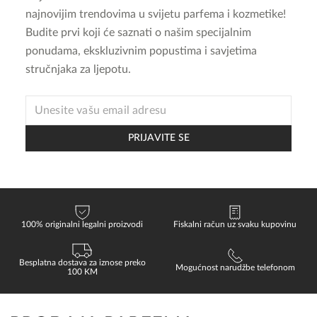
najnovijim trendovima u svijetu parfema i kozmetike!
Budite prvi koji će saznati o našim specijalnim
ponudama, ekskluzivnim popustima i savjetima
stručnjaka za ljepotu.
EMAIL
PRIJAVITE SE
100% originalni legalni proizvodi
Fiskalni račun uz svaku kupovinu
Besplatna dostava za iznose preko
Mogućnost narudžbe telefonom
100 KM