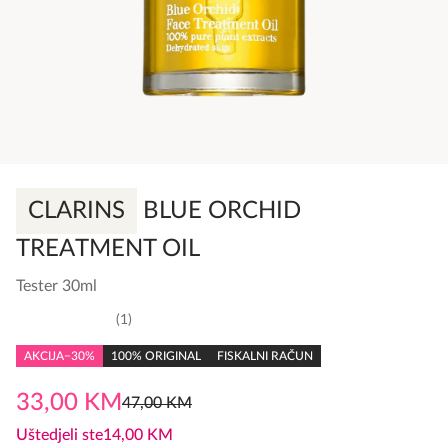
CLARINS
BLUE ORCHID
TREATMENT OIL
Tester 30ml
1
5,0
rating
AKCIJA
−30%
100% ORIGINAL
FISKALNI RAČUN
33,00
KM
47,00
KM
Original
Current
price
price
Uštedjeli ste
14,00
KM