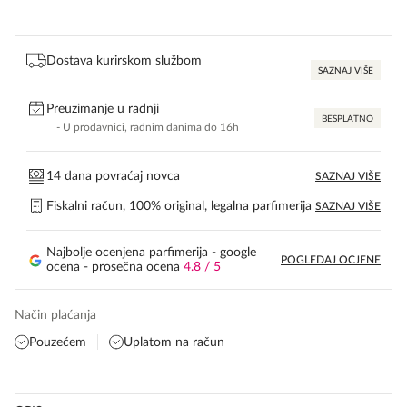
was:
is:
47,00 KM.
33,00 KM.
Dostava kurirskom službom
SAZNAJ VIŠE
Preuzimanje u radnji
BESPLATNO
- U prodavnici, radnim danima do 16h
14 dana povraćaj novca
SAZNAJ VIŠE
Fiskalni račun, 100% original, legalna parfimerija
SAZNAJ VIŠE
Najbolje ocenjena parfimerija - google
POGLEDAJ OCJENE
ocena - prosečna ocena
4.8 / 5
Način plaćanja
Pouzećem
Uplatom na račun