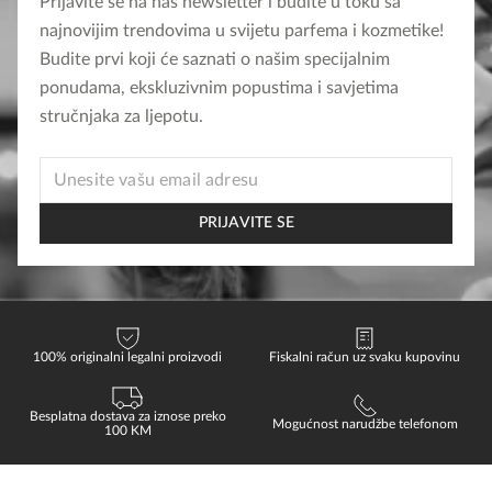
Prijavite se na naš newsletter i budite u toku sa
najnovijim trendovima u svijetu parfema i kozmetike!
Budite prvi koji će saznati o našim specijalnim
ponudama, ekskluzivnim popustima i savjetima
stručnjaka za ljepotu.
EMAIL
EMAIL
*
PRIJAVITE SE
100% originalni legalni proizvodi
Fiskalni račun uz svaku kupovinu
Besplatna dostava za iznose preko
Mogućnost narudžbe telefonom
100 KM