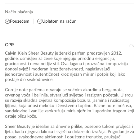
Način plaćanja
Pouzećem
Uplatom na račun
OPIS
Calvin Klein Sheer Beauty
je ženski parfem predstavljen 2012.
godine, osmišljen za žene koje njeguju prirodnu eleganciju,
gracioznost i nenametljiv stil. Ova lagana i prozračna kompozicija
donosi svjež i moderan izraz ženstvenosti, naglašavajući
jednostavnost i autentičnost kroz nježan mirisni potpis koji lako
postaje dio svakodnevice.
Gornje note parfema otvaraju se voćnim akordima bergamota,
crvenog voća i bellinija, stvarajući svijetao i razigran početak. U srcu
se razvija skladna cvjetna kompozicija božura, jasmina i ružičastog
ljiljana, koja unosi mekoću i ženstvenu toplinu. Bazne note mošusa,
sandalovine i vanilije zaokružuju miris nježnim i ugodnim tragom koji
ostaje blizu kože.
Sheer Beauty
je idealan za dnevne prilike, posebno tokom proljeća i
ljeta, kada njegova lakoća i svježina dolaze do izražaja. Pogodan je za
posao, svakodnevne aktivnosti i opuštene trenutke, pružajući