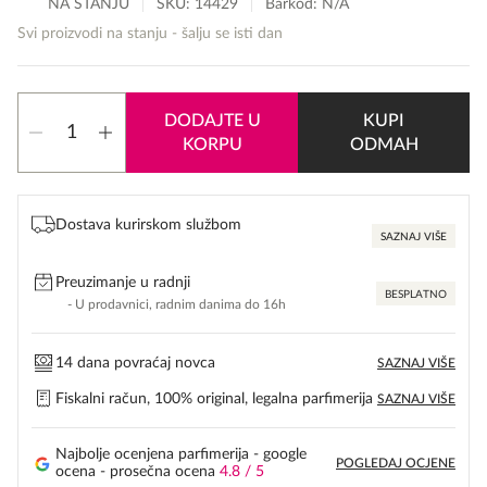
NA STANJU
SKU:
14429
Barkod: N/A
Svi proizvodi na stanju - šalju se isti dan
Calvin
DODAJTE U
KUPI
Klein
KORPU
ODMAH
Sheer
Beauty
količina
Dostava kurirskom službom
SAZNAJ VIŠE
Preuzimanje u radnji
BESPLATNO
- U prodavnici, radnim danima do 16h
14 dana povraćaj novca
SAZNAJ VIŠE
Fiskalni račun, 100% original, legalna parfimerija
SAZNAJ VIŠE
Najbolje ocenjena parfimerija - google
POGLEDAJ OCJENE
ocena - prosečna ocena
4.8 / 5