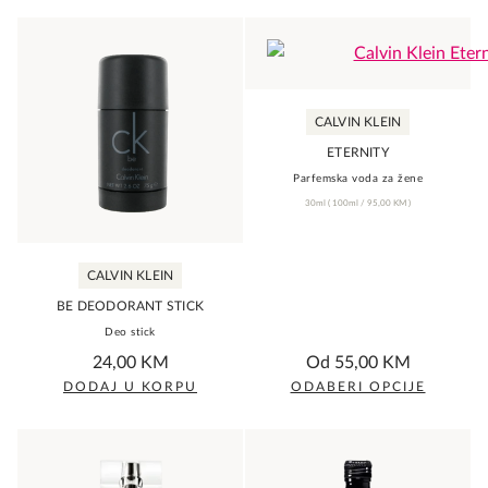
product
product
has
has
multiple
multiple
variants.
variants.
CALVIN KLEIN
The
The
ETERNITY
options
options
Parfemska voda za žene
may
may
30ml
(
100ml /
95,00
KM
)
be
be
chosen
chosen
CALVIN KLEIN
on
on
the
the
BE DEODORANT STICK
Deo stick
product
product
0,0
0,0
24,00
KM
Od
55,00
KM
page
page
rating
rating
DODAJ U KORPU
ODABERI OPCIJE
This
product
has