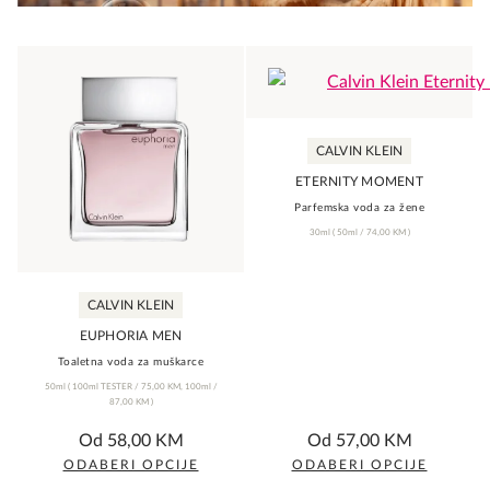
chosen
chosen
on
on
the
the
product
product
page
page
CALVIN KLEIN
ETERNITY MOMENT
Parfemska voda za žene
30ml
(
50ml /
74,00
KM
)
CALVIN KLEIN
EUPHORIA MEN
Toaletna voda za muškarce
50ml
(
100ml TESTER /
75,00
KM
,
100ml /
87,00
KM
)
0,0
5,0
Od
58,00
KM
Od
57,00
KM
rating
rating
ODABERI OPCIJE
ODABERI OPCIJE
This
This