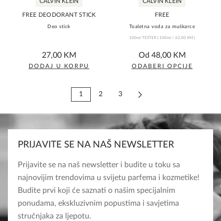
CALVIN KLEIN
CALVIN KLEIN
The
The
FREE DEODORANT STICK
FREE
options
options
Deo stick
Toaletna voda za muškarce
may
may
100ml TESTER
(
100ml /
63,00
KM
)
be
be
0,0
0,0
27,00
KM
Od
48,00
KM
chosen
chosen
rating
rating
DODAJ U KORPU
ODABERI OPCIJE
on
on
This
the
the
product
1
2
3
product
product
has
page
page
multiple
variants.
The
PRIJAVITE SE NA NAŠ NEWSLETTER
options
Prijavite se na naš newsletter i budite u toku sa
may
najnovijim trendovima u svijetu parfema i kozmetike!
be
Budite prvi koji će saznati o našim specijalnim
chosen
ponudama, ekskluzivnim popustima i savjetima
on
stručnjaka za ljepotu.
the