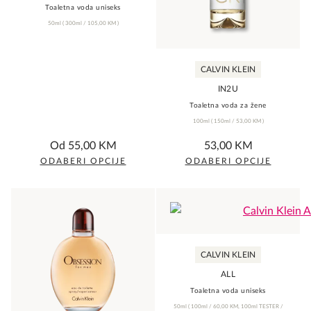
Toaletna voda uniseks
may
may
50ml
(
300ml /
105,00
KM
)
be
be
chosen
chosen
CALVIN KLEIN
on
on
the
the
IN2U
product
Toaletna voda za žene
product
100ml
(
150ml /
53,00
KM
)
page
page
0,0
5,0
Od
55,00
KM
53,00
KM
rating
rating
ODABERI OPCIJE
ODABERI OPCIJE
This
This
product
product
has
has
multiple
multiple
variants.
variants.
CALVIN KLEIN
The
The
ALL
options
options
Toaletna voda uniseks
may
may
50ml
(
100ml /
60,00
KM
,
100ml TESTER /