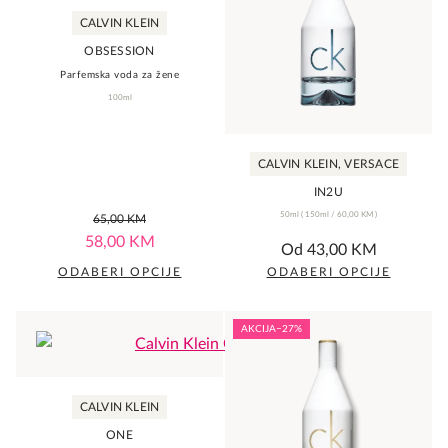
variants.
variants.
CALVIN KLEIN
The
The
OBSESSION
options
options
Parfemska voda za žene
may
may
100ml
be
be
chosen
chosen
CALVIN KLEIN, VERSACE
on
on
the
the
IN2U
0,0
product
50ml
(
150ml /
product
60,00
KM
)
65,00
KM
rating
0,0
58,00
KM
page
page
Od
43,00
KM
rating
ODABERI OPCIJE
ODABERI OPCIJE
This
This
product
product
AKCIJA
−27%
has
has
multiple
multiple
variants.
variants.
CALVIN KLEIN
The
The
ONE
options
options