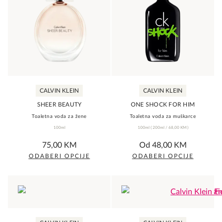
multiple
variants.
The
options
may
be
chosen
CALVIN KLEIN
CALVIN KLEIN
on
the
SHEER BEAUTY
ONE SHOCK FOR HIM
Toaletna voda za žene
Toaletna voda za muškarce
product
100ml
100ml
(
200ml /
68,00
KM
)
page
0,0
0,0
75,00
KM
Od
48,00
KM
rating
rating
ODABERI OPCIJE
ODABERI OPCIJE
This
This
product
product
has
has
multiple
multiple
variants.
variants.