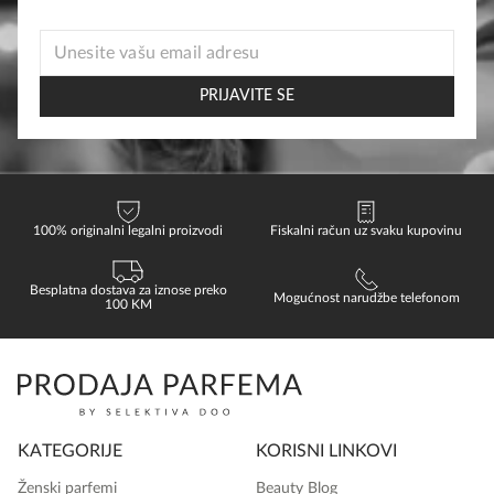
product
EMAIL
page
*
EMAIL
PRIJAVITE SE
100% originalni legalni proizvodi
Fiskalni račun uz svaku kupovinu
Besplatna dostava za iznose preko
Mogućnost narudžbe telefonom
100 KM
KATEGORIJE
KORISNI LINKOVI
Ženski parfemi
Beauty Blog