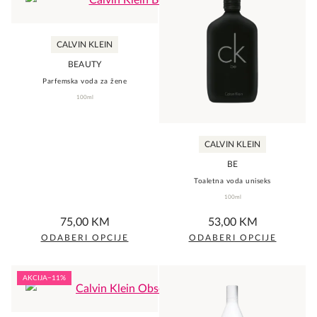
CALVIN KLEIN
BEAUTY
Parfemska voda za žene
100ml
CALVIN KLEIN
BE
Toaletna voda uniseks
100ml
0,0
5,0
75,00
KM
53,00
KM
rating
rating
ODABERI OPCIJE
ODABERI OPCIJE
This
This
product
product
AKCIJA
−11%
has
has
multiple
multiple