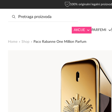
100% originalni legalni proizvod
AKCIJE
PARFEMI
Home
»
Shop
»
Paco Rabanne One Million Parfum