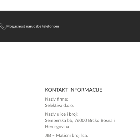
Mogućnost narudžbe telefonom
A
KONTAKT INFORMACIJE
Naziv firme:
Selektiva d.o.o.
Naziv ulice i broj:
Semberska bb, 76000 Brčko Bosna i
Hercegovina
JIB – Matični broj lica: