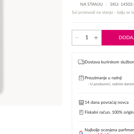
NA STANJU
SKU:
14502
Svi proizvodi na stanju - šalju se i
Paco
DODAJ
Rabanne
One
Million
Parfum
Dostava kurirskom službo
količina
Preuzimanje u radnji
- U prodavnici, radnim dani
14 dana povraćaj novca
Fiskalni račun, 100% origina
Najbolje ocenjena parfimer