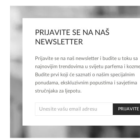
PRIJAVITE SE NA NAŠ
NEWSLETTER
Prijavite se na naš newsletter i budite u toku sa
najnovijim trendovima u svijetu parfema i kozme
Budite prvi koji će saznati o našim specijalnim
ponudama, ekskluzivnim popustima i savjetima
stručnjaka za ljepotu.
* *
PRIJAVITE
EMAIL