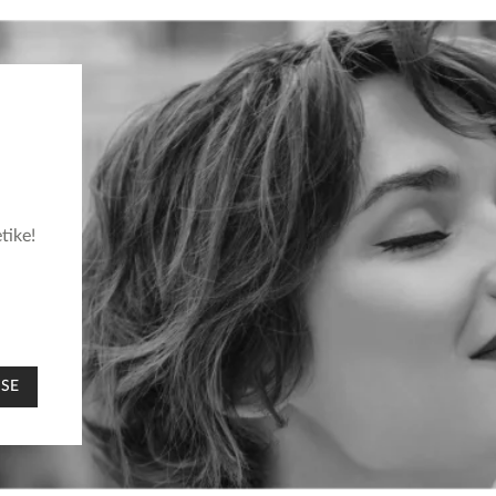
tike!
 SE