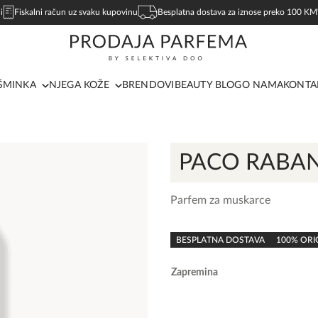
i
Fiskalni račun uz svaku kupovinu
Besplatna dostava za iznose preko 100 KM
ŠMINKA
NJEGA KOŽE
BRENDOVI
BEAUTY BLOG
O NAMA
KONTA
PACO RABA
Parfem za muskarce
0,0
rating
BESPLATNA DOSTAVA
100% ORI
Zapremina