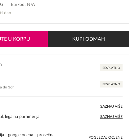
-G
Barkod: N/A
sti dan
TE U KORPU
KUPI ODMAH
m
BESPLATNO
BESPLATNO
ma do 16h
SAZNAJ VIŠE
l, legalna parfimerija
SAZNAJ VIŠE
ija - google ocena - prosečna
POGLEDAJ OCJENE