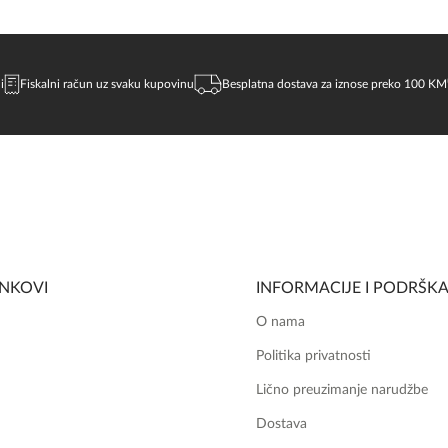
i
Fiskalni račun uz svaku kupovinu
Besplatna dostava za iznose preko 100 KM
INKOVI
INFORMACIJE I PODRŠK
O nama
Politika privatnosti
Lično preuzimanje narudžbe
Dostava