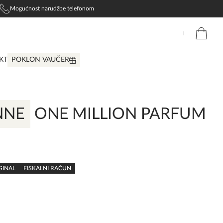
Mogućnost narudžbe telefonom
KT
POKLON VAUČER
NNE
ONE MILLION PARFUM
GINAL
FISKALNI RAČUN