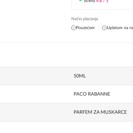
ocena
4.8 / 5
Način plaćanja
Pouzećem
Uplatom na r
50ML
PACO RABANNE
PARFEM ZA MUSKARCE