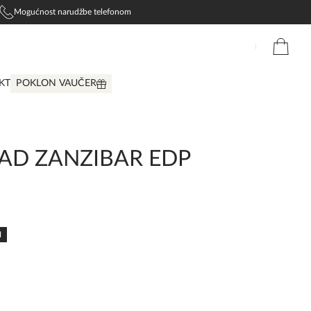
Mogućnost narudžbe telefonom
KT
POKLON VAUČER
AD ZANZIBAR EDP
N