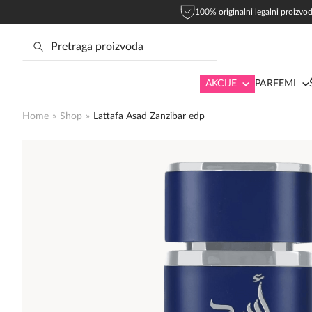
100% originalni legalni proizvod
AKCIJE
PARFEMI
Home
»
Shop
»
Lattafa Asad Zanzibar edp