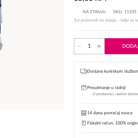
NA STANJU
SKU:
15105
Svi proizvodi na stanju - šalju se i
Lattafa
DODAJ
Asad
Zanzibar
edp
količina
Dostava kurirskom službo
Preuzimanje u radnji
- U prodavnici, radnim dani
14 dana povraćaj novca
Fiskalni račun, 100% origina