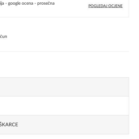
ija - google ocena - prosečna
POGLEDAJ OCJENE
4,8
rating
ačun
ŠKARCE