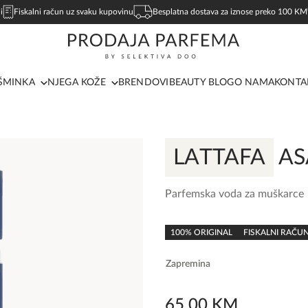
i
Fiskalni račun uz svaku kupovinu
Besplatna dostava za iznose preko 100 KM
ŠMINKA
NJEGA KOŽE
BRENDOVI
BEAUTY BLOG
O NAMA
KONTA
LATTAFA
AS
Parfemska voda za muškarce
0,0
rating
100% ORIGINAL
FISKALNI RAČU
Zapremina
65,00
KM