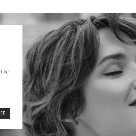
tike!
 SE