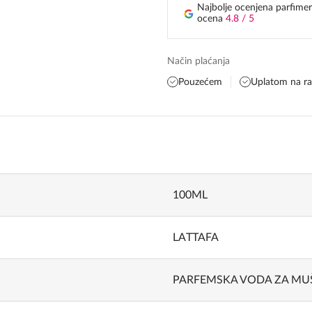
Najbolje ocenjena parfimer
ocena
4.8 / 5
Način plaćanja
Pouzećem
Uplatom na r
100ML
LATTAFA
PARFEMSKA VODA ZA MU