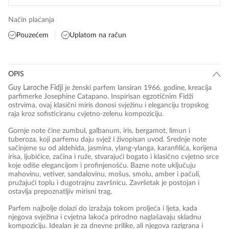
Način plaćanja
Pouzećem
Uplatom na račun
OPIS
Guy Laroche Fidji
je ženski parfem lansiran 1966. godine, kreacija
parfimerke Josephine Catapano. Inspirisan egzotičnim Fidži
ostrvima, ovaj klasični miris donosi svježinu i eleganciju tropskog
raja kroz sofisticiranu cvjetno-zelenu kompoziciju.
Gornje note čine zumbul, galbanum, iris, bergamot, limun i
tuberoza, koji parfemu daju svjež i živopisan uvod. Srednje note
sačinjene su od aldehida, jasmina, ylang-ylanga, karanfilića, korijena
irisa, ljubičice, začina i ruže, stvarajući bogato i klasično cvjetno srce
koje odiše elegancijom i profinjenošću. Bazne note uključuju
mahovinu, vetiver, sandalovinu, mošus, smolu, amber i pačuli,
pružajući toplu i dugotrajnu završnicu. Završetak je postojan i
ostavlja prepoznatljiv mirisni trag.
Parfem najbolje dolazi do izražaja tokom proljeća i ljeta, kada
njegova svježina i cvjetna lakoća prirodno naglašavaju skladnu
kompoziciju. Idealan je za dnevne prilike, ali njegova razigrana i