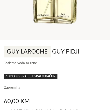
GUY LAROCHE
GUY FIDJI
Toaletna voda za žene
0,0
rating
100% ORIGINAL
FISKALNI RAČUN
Zapremina
60,00
KM