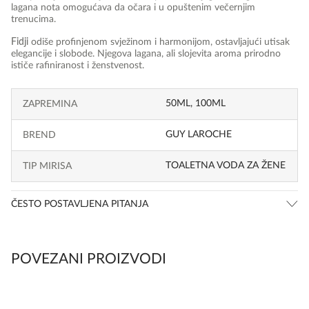
lagana nota omogućava da očara i u opuštenim večernjim
trenucima.
Fidji
odiše profinjenom svježinom i harmonijom, ostavljajući utisak
elegancije i slobode. Njegova lagana, ali slojevita aroma prirodno
ističe rafiniranost i ženstvenost.
50ML, 100ML
ZAPREMINA
GUY LAROCHE
BREND
TOALETNA VODA ZA ŽENE
TIP MIRISA
ČESTO POSTAVLJENA PITANJA
POVEZANI PROIZVODI