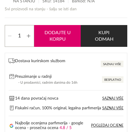
NA STANJU
SKU:
14184
Barkod: N/A
Svi proizvodi na stanju - šalju se isti dan
Guy
DODAJTE U
KUPI
Laroche
KORPU
ODMAH
Guy
Fidji
količina
Dostava kurirskom službom
SAZNAJ VIŠE
Preuzimanje u radnji
BESPLATNO
- U prodavnici, radnim danima do 16h
14 dana povraćaj novca
SAZNAJ VIŠE
Fiskalni račun, 100% original, legalna parfimerija
SAZNAJ VIŠE
Najbolje ocenjena parfimerija - google
POGLEDAJ OCJENE
ocena - prosečna ocena
4.8 / 5