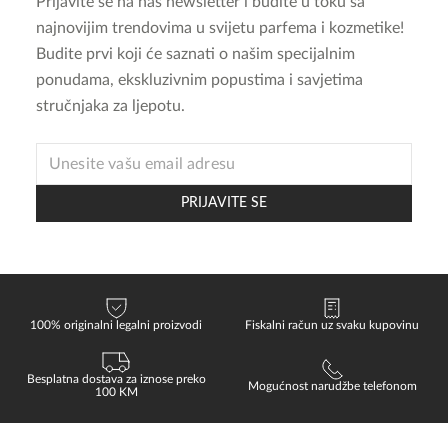
Prijavite se na naš newsletter i budite u toku sa
najnovijim trendovima u svijetu parfema i kozmetike!
Budite prvi koji će saznati o našim specijalnim
ponudama, ekskluzivnim popustima i savjetima
stručnjaka za ljepotu.
EMAIL
EMAIL
*
PRIJAVITE SE
100% originalni legalni proizvodi
Fiskalni račun uz svaku kupovinu
Besplatna dostava za iznose preko
Mogućnost narudžbe telefonom
100 KM