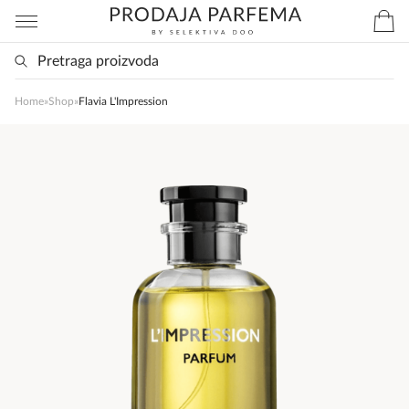
Home
»
Shop
»
Flavia L'Impression