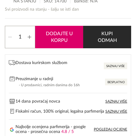
NA STANJU
SKU:
14700
Barkod: N/A
Svi proizvodi na stanju - šalju se isti dan
Flavia
DODAJTE U
KUPI
L'Impression
KORPU
ODMAH
količina
Dostava kurirskom službom
SAZNAJ VIŠE
Preuzimanje u radnji
BESPLATNO
- U prodavnici, radnim danima do 16h
14 dana povraćaj novca
SAZNAJ VIŠE
Fiskalni račun, 100% original, legalna parfimerija
SAZNAJ VIŠE
Najbolje ocenjena parfimerija - google
POGLEDAJ OCJENE
ocena - prosečna ocena
4.8 / 5