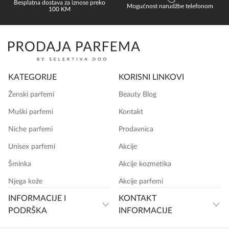
Besplatna dostava za iznose preko
Mogućnost narudžbe telefonom
100 KM
KATEGORIJE
KORISNI LINKOVI
Ženski parfemi
Beauty Blog
Muški parfemi
Kontakt
Niche parfemi
Prodavnica
Unisex parfemi
Akcije
Šminka
Akcije kozmetika
Njega kože
Akcije parfemi
INFORMACIJE I
KONTAKT
PODRŠKA
INFORMACIJE