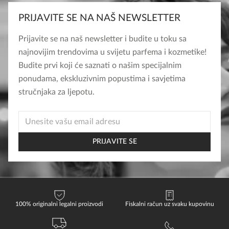
PRIJAVITE SE NA NAŠ NEWSLETTER
Prijavite se na naš newsletter i budite u toku sa
najnovijim trendovima u svijetu parfema i kozmetike!
Budite prvi koji će saznati o našim specijalnim
ponudama, ekskluzivnim popustima i savjetima
stručnjaka za ljepotu.
EMAIL
* *
PRIJAVITE SE
100% originalni legalni proizvodi
Fiskalni račun uz svaku kupovinu