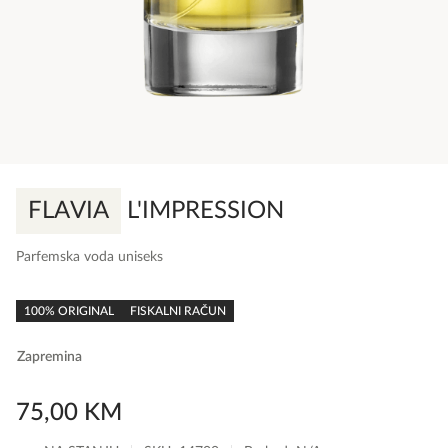
FLAVIA
L'IMPRESSION
Parfemska voda uniseks
0,0
rating
100% ORIGINAL
FISKALNI RAČUN
Zapremina
75,00
KM