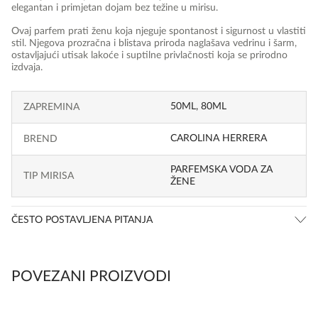
elegantan i primjetan dojam bez težine u mirisu.
Ovaj parfem prati ženu koja njeguje spontanost i sigurnost u vlastiti
stil. Njegova prozračna i blistava priroda naglašava vedrinu i šarm,
ostavljajući utisak lakoće i suptilne privlačnosti koja se prirodno
izdvaja.
50ML, 80ML
ZAPREMINA
CAROLINA HERRERA
BREND
PARFEMSKA VODA ZA
TIP MIRISA
ŽENE
ČESTO POSTAVLJENA PITANJA
POVEZANI PROIZVODI