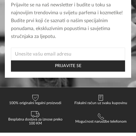
Prijavite se na naš newsletter i budite u toku sa
najnovijim trendovima u svijetu parfema i kozmetike!
Budite prvi koji će saznati o našim specijalnim
ponudama, ekskluzivnim popustima i savjetima
stručnjaka za ljepotu.
EMAIL
EMAIL
EMAIL
PRIJAVITE SE
100% originalni legalni proizvodi
Fiskalni račun uz svaku kupovinu
Besplatna dostava za iznose preko
Mogućnost narudžbe telefonom
100 KM