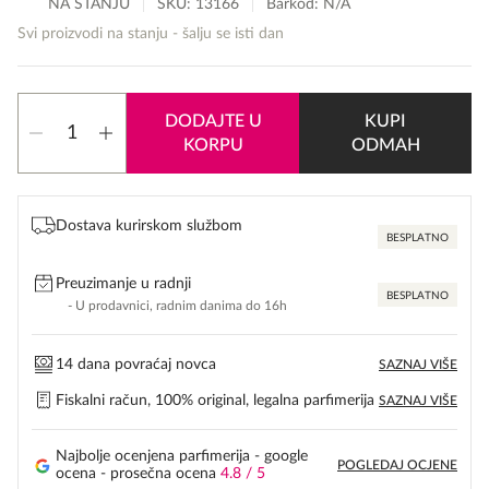
NA STANJU
SKU:
13166
Barkod: N/A
Svi proizvodi na stanju - šalju se isti dan
Carolina
DODAJTE U
KUPI
Herrera
KORPU
ODMAH
212
VIP
Rosé
količina
Dostava kurirskom službom
BESPLATNO
Preuzimanje u radnji
BESPLATNO
- U prodavnici, radnim danima do 16h
14 dana povraćaj novca
SAZNAJ VIŠE
Fiskalni račun, 100% original, legalna parfimerija
SAZNAJ VIŠE
Najbolje ocenjena parfimerija - google
POGLEDAJ OCJENE
ocena - prosečna ocena
4.8 / 5