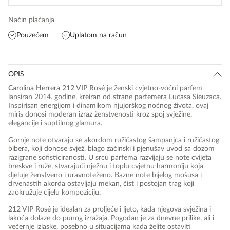
Način plaćanja
Pouzećem
Uplatom na račun
OPIS
Carolina Herrera 212 VIP Rosé
je ženski cvjetno-voćni parfem
lansiran 2014. godine, kreiran od strane parfemera Lucasa Sieuzaca.
Inspirisan energijom i dinamikom njujorškog noćnog života, ovaj
miris donosi moderan izraz ženstvenosti kroz spoj svježine,
elegancije i suptilnog glamura.
Gornje note otvaraju se akordom ružičastog šampanjca i ružičastog
bibera, koji donose svjež, blago začinski i pjenušav uvod sa dozom
razigrane sofisticiranosti. U srcu parfema razvijaju se note cvijeta
breskve i ruže, stvarajući nježnu i toplu cvjetnu harmoniju koja
djeluje ženstveno i uravnoteženo. Bazne note bijelog mošusa i
drvenastih akorda ostavljaju mekan, čist i postojan trag koji
zaokružuje cijelu kompoziciju.
212 VIP Rosé
je idealan za proljeće i ljeto, kada njegova svježina i
lakoća dolaze do punog izražaja. Pogodan je za dnevne prilike, ali i
večernje izlaske, posebno u situacijama kada želite ostaviti