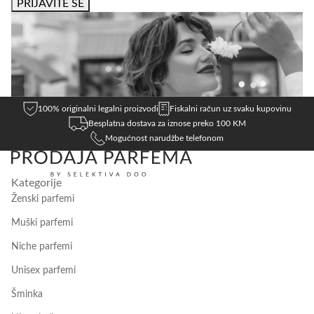
PRIJAVITE SE
EMAIL
100% originalni legalni proizvodi
Fiskalni račun uz svaku kupovinu
Besplatna dostava za iznose preko 100 KM
Mogućnost narudžbe telefonom
Kategorije
Ženski parfemi
Muški parfemi
Niche parfemi
Unisex parfemi
Šminka