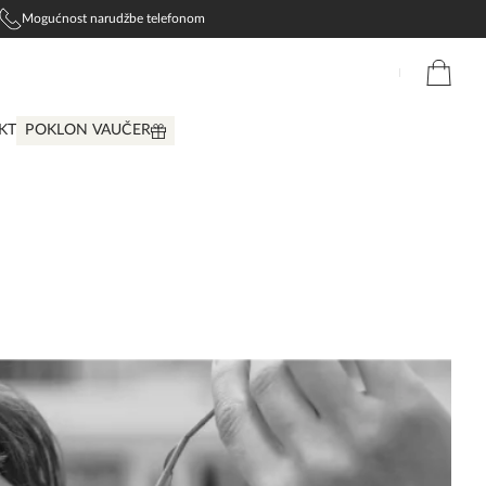
Mogućnost narudžbe telefonom
KT
POKLON VAUČER