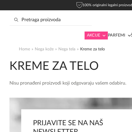
100% originalni legalni proizvod
AKCIJE
PARFEMI
Home
»
Nega kože
»
Nega tela
»
Kreme za telo
KREME ZA TELO
Nisu pronađeni proizvodi koji odgovaraju vašem odabiru.
PRIJAVITE SE NA NAŠ