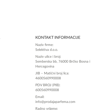
A
KONTAKT INFORMACIJE
Naziv firme:
Selektiva d.o.o.
Naziv ulice i broj:
Semberska bb, 76000 Brčko Bosna i
Hercegovina
JIB – Matični broj lica:
4600560990008
PDV BROJ (PIB):
600560990008
Email:
info@prodajaparfema.com
Radno vrijeme: