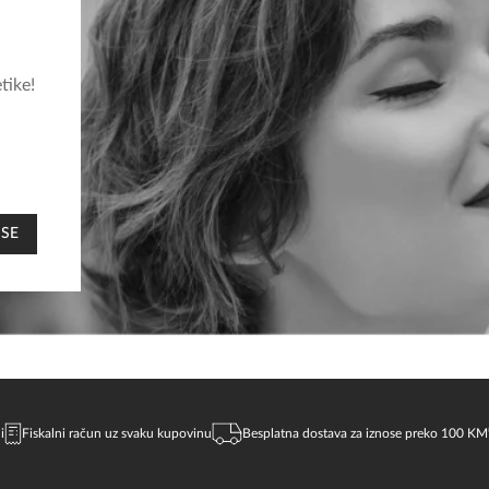
tike!
 SE
i
Fiskalni račun uz svaku kupovinu
Besplatna dostava za iznose preko 100 KM