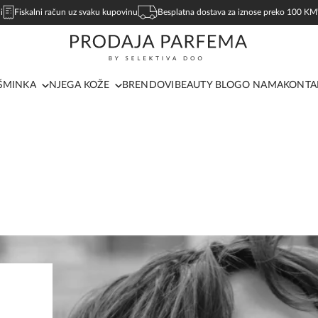
i
Fiskalni račun uz svaku kupovinu
Besplatna dostava za iznose preko 100 KM
ŠMINKA
NJEGA KOŽE
BRENDOVI
BEAUTY BLOG
O NAMA
KONTA