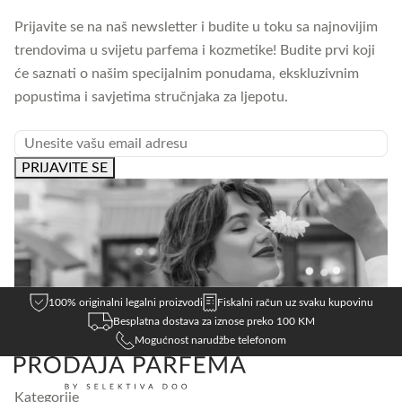
Prijavite se na naš newsletter i budite u toku sa najnovijim
trendovima u svijetu parfema i kozmetike! Budite prvi koji
će saznati o našim specijalnim ponudama, ekskluzivnim
popustima i savjetima stručnjaka za ljepotu.
EMAIL
PRIJAVITE SE
100% originalni legalni proizvodi
Fiskalni račun uz svaku kupovinu
Besplatna dostava za iznose preko 100 KM
Mogućnost narudžbe telefonom
Kategorije