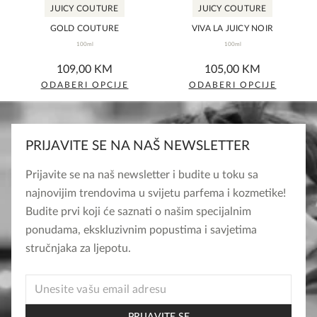
variants.
variants.
JUICY COUTURE
JUICY COUTURE
The
The
GOLD COUTURE
VIVA LA JUICY NOIR
options
options
100ml
100ml
may
may
0,0
0,0
109,00
KM
105,00
KM
be
be
rating
rating
ODABERI OPCIJE
ODABERI OPCIJE
chosen
chosen
This
This
on
on
product
product
the
the
has
has
PRIJAVITE SE NA NAŠ NEWSLETTER
product
product
multiple
multiple
page
page
variants.
variants.
Prijavite se na naš newsletter i budite u toku sa
The
The
najnovijim trendovima u svijetu parfema i kozmetike!
options
options
Budite prvi koji će saznati o našim specijalnim
may
may
ponudama, ekskluzivnim popustima i savjetima
be
be
stručnjaka za ljepotu.
chosen
chosen
on
on
EMAIL
the
the