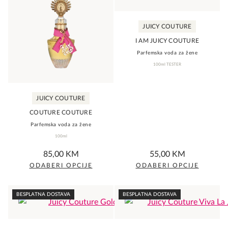
multiple
multiple
variants.
variants.
JUICY COUTURE
The
The
I AM JUICY COUTURE
options
options
Parfemska voda za žene
may
may
100ml TESTER
be
be
chosen
chosen
JUICY COUTURE
on
on
the
the
COUTURE COUTURE
Parfemska voda za žene
product
product
100ml
page
page
0,0
0,0
85,00
KM
55,00
KM
rating
rating
ODABERI OPCIJE
ODABERI OPCIJE
This
This
product
product
BESPLATNA DOSTAVA
BESPLATNA DOSTAVA
has
has
multiple
multiple