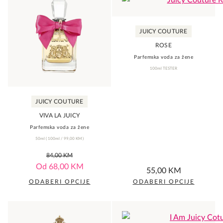
JUICY COUTURE
ROSE
Parfemska voda za žene
100ml TESTER
JUICY COUTURE
VIVA LA JUICY
Parfemska voda za žene
50ml
(
100ml /
99,00
KM
)
0,0
84,00
KM
rating
0,0
Od
68,00
KM
55,00
KM
rating
ODABERI OPCIJE
ODABERI OPCIJE
This
This
product
product
has
has