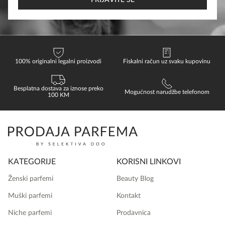
PRIJAVITE SE
product
product
page
page
100% originalni legalni proizvodi
Fiskalni račun uz svaku kupovinu
Besplatna dostava za iznose preko
Mogućnost narudžbe telefonom
100 KM
KATEGORIJE
KORISNI LINKOVI
Ženski parfemi
Beauty Blog
Muški parfemi
Kontakt
Niche parfemi
Prodavnica