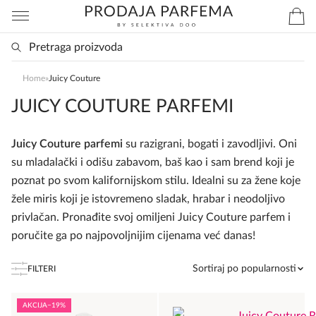
Home
»
Juicy Couture
JUICY COUTURE PARFEMI
Juicy Couture parfemi
su razigrani, bogati i zavodljivi. Oni
su mladalački i odišu zabavom, baš kao i sam brend koji je
poznat po svom kalifornijskom stilu. Idealni su za žene koje
žele miris koji je istovremeno sladak, hrabar i neodoljivo
privlačan. Pronađite svoj omiljeni Juicy Couture parfem i
poručite ga po najpovoljnijim cijenama već danas!
Sortiraj po popularnosti
FILTERI
AKCIJA
−19%